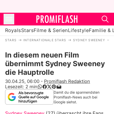
Royals
Stars
Filme & Serien
Lifestyle
Familie & 
STARS
INTERNATIONALE STARS
SYDNEY SWEENEY
Royals
In diesem neuen Film
Stars
übernimmt Sydney Sweeney
Filme & Serien
die Hauptrolle
Lifestyle
30.04.25, 06:00
-
Promiflash Redaktion
Lesezeit:
2
min
Familie & Liebe
Damit du die spannendsten
Promiflash-News auch bei
Promiflash Exklusiv
Google siehst.
Sydney Sweeney
(27) überrascht ihre Fans