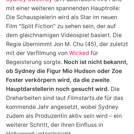
Alle Themen auf Promiflash
mit einer weiteren spannenden Hauptrolle:
Jobs
Die Schauspielerin wird als Star im neuen
Film "Split Fiction" zu sehen sein, der auf
App runterladen
dem gleichnamigen Videospiel basiert. Die
Team
Regie übernimmt
Jon M. Chu
(45), der zuletzt
mit der Verfilmung von
Wicked
für
Redaktionelle Richtlinien
Begeisterung sorgte.
Noch ist nicht bekannt,
Impressum
ob
Sydney
die Figur Mio Hudson oder Zoe
Foster verkörpern wird, da die zweite
Datenschutzerklärung
Hauptdarstellerin noch gesucht wird.
Die
Nutzungsbedingungen
Dreharbeiten sind laut
Filmstarts.de
für das
Utiq verwalten
kommende Jahr angesetzt, wobei
Sydney
zudem als Produzentin aktiv sein wird – ein
weiterer Schritt, der ihren Einfluss in
Hollywood unterstreicht.