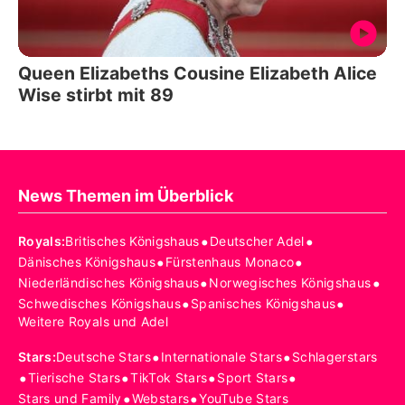
Queen Elizabeths Cousine Elizabeth Alice
Wise stirbt mit 89
News Themen im Überblick
•
•
Royals
:
Britisches Königshaus
Deutscher Adel
•
•
Dänisches Königshaus
Fürstenhaus Monaco
•
•
Niederländisches Königshaus
Norwegisches Königshaus
•
•
Schwedisches Königshaus
Spanisches Königshaus
Weitere Royals und Adel
•
•
Stars
:
Deutsche Stars
Internationale Stars
Schlagerstars
•
•
•
•
Tierische Stars
TikTok Stars
Sport Stars
•
•
Stars und Family
Webstars
YouTube Stars