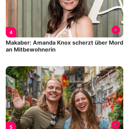
4
Makaber: Amanda Knox scherzt über Mord
an Mitbewohnerin
5