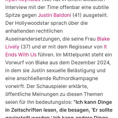
Alle Themen auf Promiflash
Interview mit der
Time
offenbar eine subtile
Jobs
Spitze gegen
Justin Baldoni
(41) ausgeteilt.
Der Hollywoodstar sprach über die
App runterladen
anhaltenden rechtlichen
Team
Auseinandersetzungen, die seine Frau
Blake
Lively
(37) und er mit dem Regisseur von
It
Redaktionelle Richtlinien
Ends With Us
führen. Im Mittelpunkt steht ein
Impressum
Vorwurf von
Blake
aus dem Dezember 2024,
in dem sie
Justin
sexuelle Belästigung und
Datenschutzerklärung
eine anschließende Rufmordkampagne
Nutzungsbedingungen
vorwirft. Der Schauspieler erklärte,
Utiq verwalten
öffentliche Meinungen zu diesen Themen
seien für ihn bedeutungslos:
"Ich kann Dinge
in Zeitschriften lesen, die besagen, 'Er sollte
gevierteilt werden.' Ich kann andere Dinge