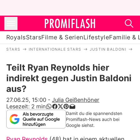
Royals
Stars
Filme & Serien
Lifestyle
Familie & 
STARS
INTERNATIONALE STARS
JUSTIN BALDONI
TE
Royals
Teilt Ryan Reynolds hier
Stars
indirekt gegen Justin Baldoni
Filme & Serien
aus?
Lifestyle
27.06.25, 15:00
-
Julia Geißenhöner
Lesezeit:
2
min
Familie & Liebe
Damit du die spannendsten
Promiflash-News auch bei
Promiflash Exklusiv
Google siehst.
Ryan Reynolds
(48) hat in einem aktuellen