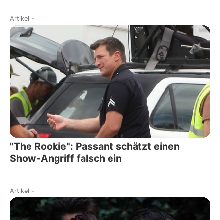
Artikel
-
"The Rookie": Passant schätzt einen
Show-Angriff falsch ein
Artikel
-