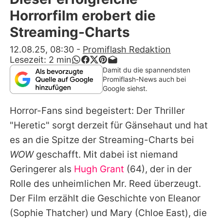
Alle Themen auf Promiflash
Horrorfilm erobert die
Jobs
Streaming-Charts
App runterladen
12.08.25, 08:30
-
Promiflash Redaktion
Lesezeit:
2
min
Team
Damit du die spannendsten
Promiflash-News auch bei
Redaktionelle Richtlinien
Google siehst.
Horror-Fans sind begeistert: Der Thriller
Impressum
"Heretic" sorgt derzeit für Gänsehaut und hat
Datenschutzerklärung
es an die Spitze der Streaming-Charts bei
Nutzungsbedingungen
WOW
geschafft. Mit dabei ist niemand
Geringerer als
Hugh Grant
(64), der in der
Utiq verwalten
Rolle des unheimlichen Mr. Reed überzeugt.
Der Film erzählt die Geschichte von Eleanor
(Sophie Thatcher) und Mary (Chloe East), die