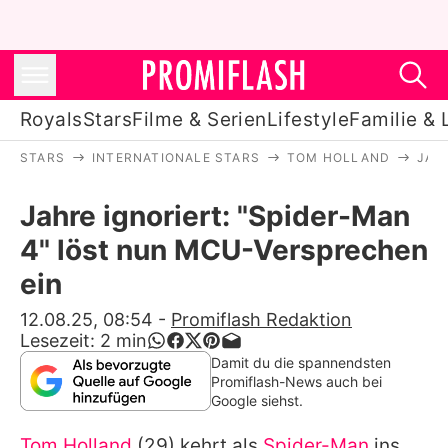
Royals
Stars
Filme & Serien
Lifestyle
Familie & 
STARS
INTERNATIONALE STARS
TOM HOLLAND
JAH
Royals
Jahre ignoriert: "Spider-Man
Stars
4" löst nun MCU-Versprechen
Filme & Serien
ein
Lifestyle
12.08.25, 08:54
-
Promiflash Redaktion
Lesezeit:
2
min
Familie & Liebe
Damit du die spannendsten
Promiflash-News auch bei
Promiflash Exklusiv
Google siehst.
Tom Holland
(29) kehrt als
Spider-Man
ins