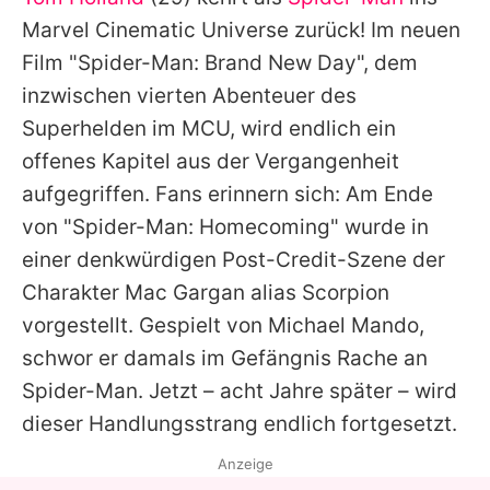
Alle Themen auf Promiflash
Marvel Cinematic Universe zurück! Im neuen
Jobs
Film "Spider-Man: Brand New Day", dem
inzwischen vierten Abenteuer des
App runterladen
Superhelden im MCU, wird endlich ein
Team
offenes Kapitel aus der Vergangenheit
aufgegriffen. Fans erinnern sich: Am Ende
Redaktionelle Richtlinien
von "Spider-Man: Homecoming" wurde in
Impressum
einer denkwürdigen Post-Credit-Szene der
Charakter Mac Gargan alias Scorpion
Datenschutzerklärung
vorgestellt. Gespielt von Michael Mando,
Nutzungsbedingungen
schwor er damals im Gefängnis Rache an
Utiq verwalten
Spider-Man. Jetzt – acht Jahre später – wird
dieser Handlungsstrang endlich fortgesetzt.
Anzeige