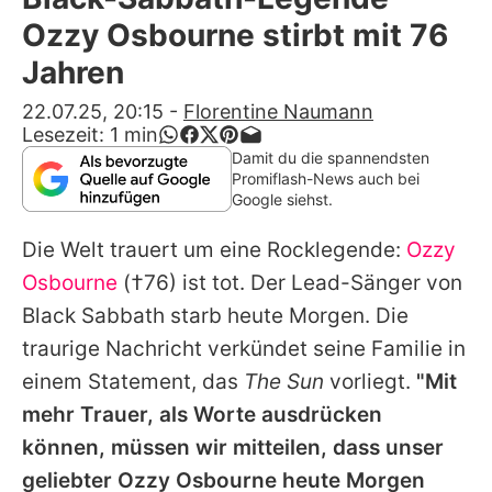
Alle Themen auf Promiflash
Ozzy Osbourne stirbt mit 76
Jobs
Jahren
App runterladen
22.07.25, 20:15
-
Florentine Naumann
Lesezeit:
1
min
Team
Damit du die spannendsten
Promiflash-News auch bei
Redaktionelle Richtlinien
Google siehst.
Die Welt trauert um eine Rocklegende:
Ozzy
Impressum
Osbourne
(†76) ist tot. Der Lead-Sänger von
Datenschutzerklärung
Black Sabbath
starb heute Morgen. Die
Nutzungsbedingungen
traurige Nachricht verkündet seine Familie in
einem Statement, das
The Sun
vorliegt.
"Mit
Utiq verwalten
mehr Trauer, als Worte ausdrücken
können, müssen wir mitteilen, dass unser
geliebter Ozzy Osbourne heute Morgen