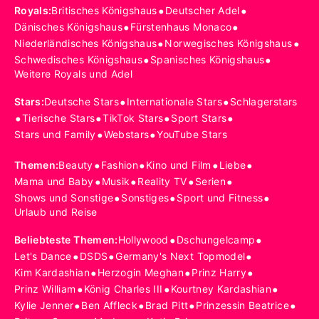
•
•
Royals
:
Britisches Königshaus
Deutscher Adel
•
•
Dänisches Königshaus
Fürstenhaus Monaco
•
•
Niederländisches Königshaus
Norwegisches Königshaus
•
•
Schwedisches Königshaus
Spanisches Königshaus
Weitere Royals und Adel
•
•
Stars
:
Deutsche Stars
Internationale Stars
Schlagerstars
•
•
•
•
Tierische Stars
TikTok Stars
Sport Stars
•
•
Stars und Family
Webstars
YouTube Stars
•
•
•
•
Themen
:
Beauty
Fashion
Kino und Film
Liebe
•
•
•
•
Mama und Baby
Musik
Reality TV
Serien
•
•
•
Shows und Sonstige
Sonstiges
Sport und Fitness
Urlaub und Reise
•
•
Beliebteste Themen
:
Hollywood
Dschungelcamp
•
•
•
Let's Dance
DSDS
Germany's Next Topmodel
•
•
•
Kim Kardashian
Herzogin Meghan
Prinz Harry
•
•
•
Prinz William
König Charles III
Kourtney Kardashian
•
•
•
•
Kylie Jenner
Ben Affleck
Brad Pitt
Prinzessin Beatrice