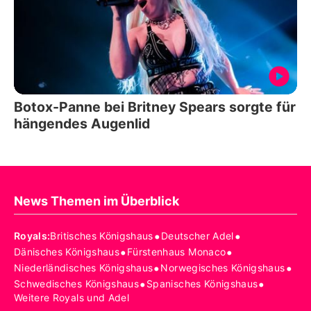
Botox-Panne bei Britney Spears sorgte für
hängendes Augenlid
News Themen im Überblick
•
•
Royals
:
Britisches Königshaus
Deutscher Adel
•
•
Dänisches Königshaus
Fürstenhaus Monaco
•
•
Niederländisches Königshaus
Norwegisches Königshaus
•
•
Schwedisches Königshaus
Spanisches Königshaus
Weitere Royals und Adel