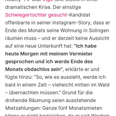
Alle Themen auf Promiflash
dramatischen Krise. Der einstige
Jobs
Schwiegertochter gesucht
-Kandidat
offenbarte in seiner
Instagram
-Story, dass er
App runterladen
Ende des Monats seine Wohnung in Solingen
Team
räumen muss – und er derzeit keine Aussicht
auf eine neue Unterkunft hat.
"Ich habe
Redaktionelle Richtlinien
heute Morgen mit meinem Vermieter
Impressum
gesprochen und ich werde Ende des
Monats obdachlos sein"
, erklärte er und
Datenschutzerklärung
fügte hinzu: "So, wie es aussieht, werde ich
Nutzungsbedingungen
bald in einem Zelt – vielleicht mitten im Wald
Utiq verwalten
– übernachten müssen." Grund für die
drohende Räumung seien ausstehende
Mietzahlungen: Ganze fünf Monatsmieten
könne er nicht begleichen, da er seit Wochen