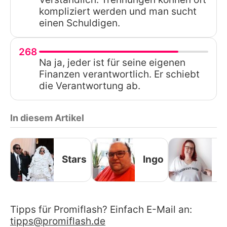
kompliziert werden und man sucht
einen Schuldigen.
268
Na ja, jeder ist für seine eigenen
Finanzen verantwortlich. Er schiebt
die Verantwortung ab.
In diesem Artikel
Stars
Ingo
A
Tipps für Promiflash? Einfach E-Mail an:
tipps@promiflash.de