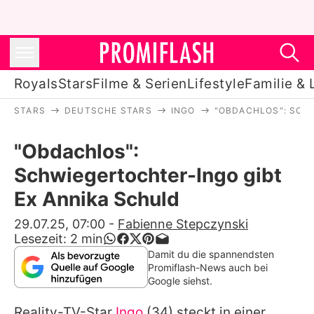
Royals
Stars
Filme & Serien
Lifestyle
Familie & 
STARS
DEUTSCHE STARS
INGO
"OBDACHLOS": SCH
Royals
"Obdachlos":
Stars
Schwiegertochter-Ingo gibt
Filme & Serien
Ex Annika Schuld
Lifestyle
29.07.25, 07:00
-
Fabienne Stepczynski
Lesezeit:
2
min
Familie & Liebe
Damit du die spannendsten
Promiflash-News auch bei
Promiflash Exklusiv
Google siehst.
Reality-TV-Star
Ingo
(34) steckt in einer