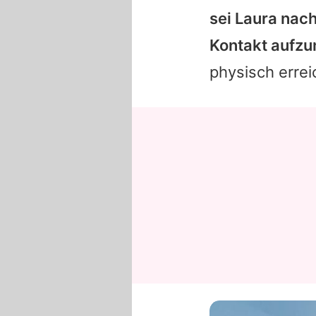
sei Laura nac
Kontakt aufz
physisch errei