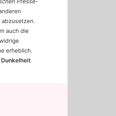
schen Presse-
anderen
f abzusetzen.
em auch die
 widrige
e erheblich.
Dunkelheit