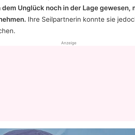
h dem Unglück noch in der Lage gewesen, 
Datenschutzerklärung
unehmen.
Ihre Seilpartnerin konnte sie jedoc
Nutzungsbedingungen
chen.
Utiq verwalten
Anzeige