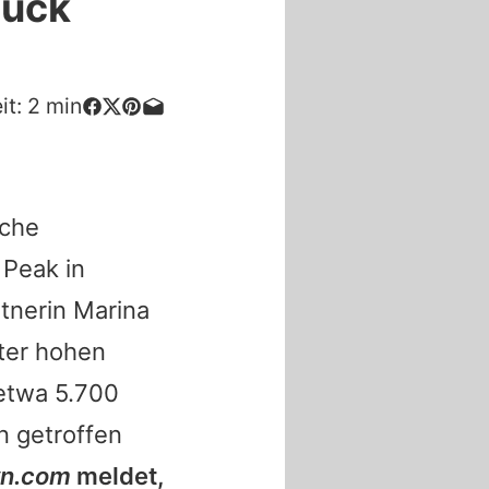
lück
it:
2
min
ache
 Peak in
tnerin Marina
ter hohen
 etwa 5.700
n getroffen
n.com
meldet,