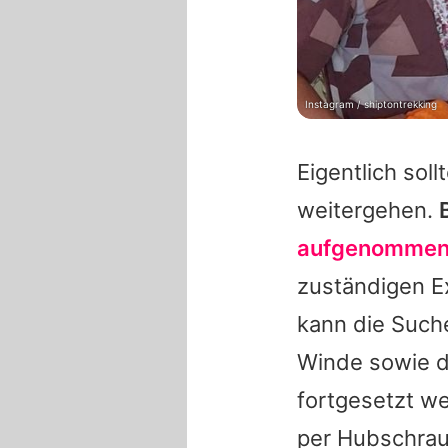
Instagram / shiptontrekking
Eigentlich so
weitergehen.
aufgenomme
zuständigen E
kann die Suche
Winde sowie de
fortgesetzt w
per Hubschraub