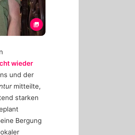
n
icht wieder
ins und der
ntur
mitteilte,
tend starken
eplant
 eine Bergung
lokaler