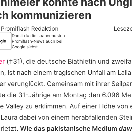
ahlmeier konnte nach Ung
Filme & Serien
ch kommunizieren
Lifestyle
-
Promiflash Redaktion
Leseze
Familie & Liebe
Damit du die spannendsten
Promiflash-News auch bei
Google siehst.
Promiflash Exklusiv
er
(†31), die deutsche Biathletin und zweif
Alle Themen auf Promiflash
n, ist nach einem tragischen Unfall am Laila
Jobs
r verunglückt. Gemeinsam mit ihrer Seilpar
App runterladen
te die 31-Jährige am Montag den 6.096 Me
Team
e Valley zu erklimmen. Auf einer Höhe von
e
Laura
dabei von einem herabfallenden Stei
Redaktionelle Richtlinien
rletzt.
Wie das pakistanische Medium
daw
Impressum