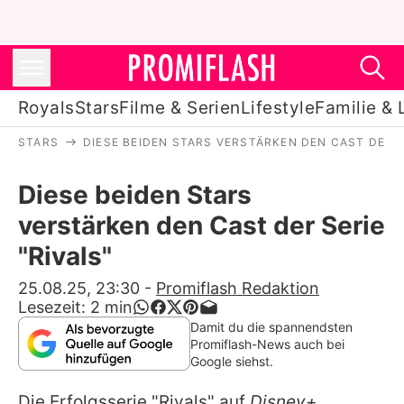
Royals
Stars
Filme & Serien
Lifestyle
Familie & 
STARS
DIESE BEIDEN STARS VERSTÄRKEN DEN CAST DER S
Royals
Diese beiden Stars
Stars
verstärken den Cast der Serie
Filme & Serien
"Rivals"
Lifestyle
25.08.25, 23:30
-
Promiflash Redaktion
Lesezeit:
2
min
Familie & Liebe
Damit du die spannendsten
Promiflash-News auch bei
Promiflash Exklusiv
Google siehst.
Die Erfolgsserie "Rivals" auf
Disney+