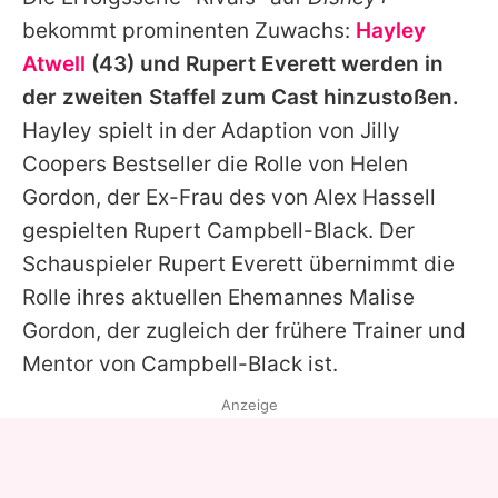
Alle Themen auf Promiflash
bekommt prominenten Zuwachs:
Hayley
Jobs
Atwell
(43) und
Rupert Everett
werden in
der zweiten Staffel zum Cast hinzustoßen.
App runterladen
Hayley
spielt in der Adaption von Jilly
Team
Coopers Bestseller die Rolle von Helen
Gordon, der Ex-Frau des von Alex Hassell
Redaktionelle Richtlinien
gespielten
Rupert
Campbell-Black. Der
Impressum
Schauspieler
Rupert Everett
übernimmt die
Rolle ihres aktuellen Ehemannes Malise
Datenschutzerklärung
Gordon, der zugleich der frühere Trainer und
Nutzungsbedingungen
Mentor von Campbell-Black ist.
Utiq verwalten
Anzeige