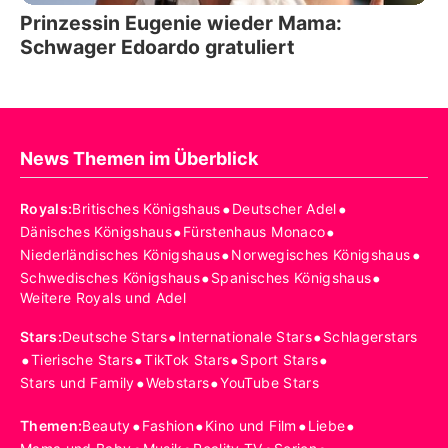
Prinzessin Eugenie wieder Mama:
Schwager Edoardo gratuliert
News Themen im Überblick
•
•
Royals
:
Britisches Königshaus
Deutscher Adel
•
•
Dänisches Königshaus
Fürstenhaus Monaco
•
•
Niederländisches Königshaus
Norwegisches Königshaus
•
•
Schwedisches Königshaus
Spanisches Königshaus
Weitere Royals und Adel
•
•
Stars
:
Deutsche Stars
Internationale Stars
Schlagerstars
•
•
•
•
Tierische Stars
TikTok Stars
Sport Stars
•
•
Stars und Family
Webstars
YouTube Stars
•
•
•
•
Themen
:
Beauty
Fashion
Kino und Film
Liebe