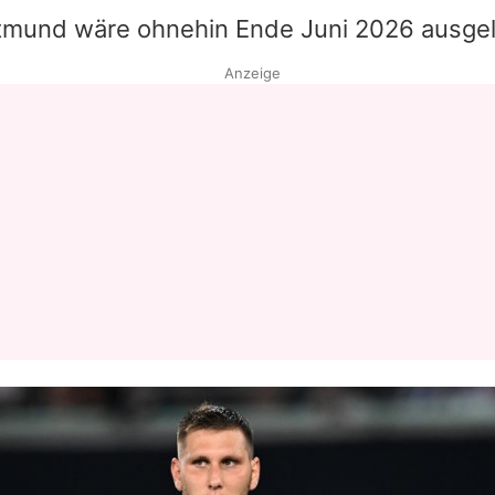
rtmund wäre ohnehin Ende Juni 2026 ausgel
Datenschutzerklärung
Anzeige
Nutzungsbedingungen
Utiq verwalten