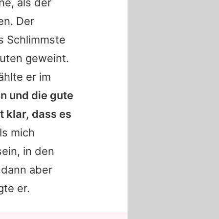
e, als der
en. Der
s Schlimmste
nuten geweint.
ählte er im
n und die gute
 klar, dass es
ls mich
ein, in den
– dann aber
te er.