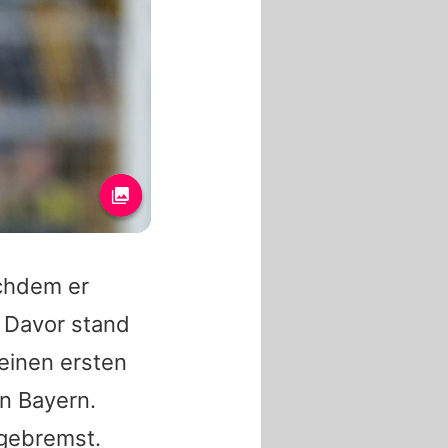
chdem er
 Davor stand
einen ersten
on Bayern.
sgebremst.