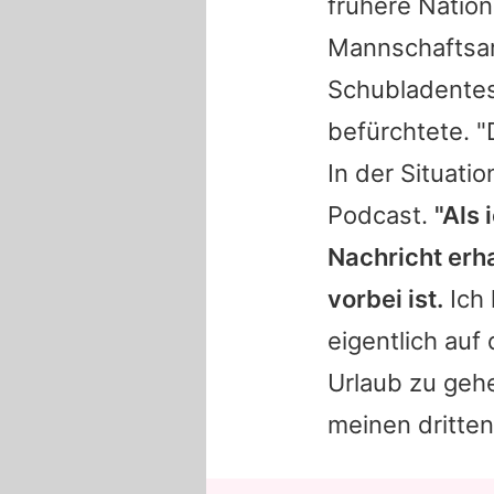
frühere Nation
Mannschaftsar
Schubladentest
befürchtete. "
In der Situatio
Podcast.
"Als
Nachricht erha
vorbei ist.
Ich 
eigentlich auf
Urlaub zu gehe
meinen dritten