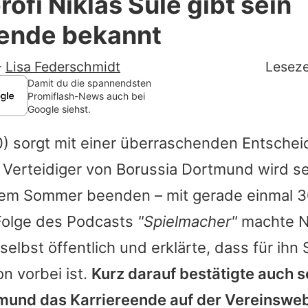
rofi Niklas Süle gibt sein
Filme & Serien
eende bekannt
Lifestyle
-
Lisa Federschmidt
Leseze
Familie & Liebe
Damit du die spannendsten
Promiflash-News auch bei
Google siehst.
Promiflash Exklusiv
) sorgt mit einer überraschenden Entschei
Alle Themen auf Promiflash
Verteidiger von Borussia Dortmund wird se
Jobs
esem Sommer beenden – mit gerade einmal 3
App runterladen
 Folge des Podcasts
"Spielmacher"
machte
N
Team
elbst öffentlich und erklärte, dass für ihn 
n vorbei ist.
Kurz darauf bestätigte auch s
Redaktionelle Richtlinien
mund das Karriereende auf der Vereinsweb
Impressum