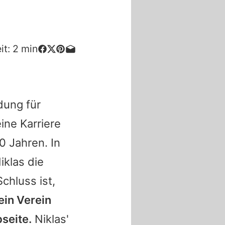
it:
2
min
dung für
ine Karriere
0 Jahren. In
iklas
die
Schluss ist,
ein Verein
seite.
Niklas'