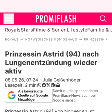
Royals
Stars
Filme & Serien
Lifestyle
Familie & 
ROYALS
NORWEGISCHES KÖNIGSHAUS
PRINZESSIN AS
Royals
Prinzessin Astrid (94) nach
Stars
Lungenentzündung wieder
Filme & Serien
aktiv
Lifestyle
08.05.26, 07:24
-
Julia Geißenhöner
Lesezeit:
2
min
Familie & Liebe
Damit du die spannendsten
Promiflash-News auch bei
Promiflash Exklusiv
Google siehst.
Prinzessin Astrid
(94) von Norwegen ist