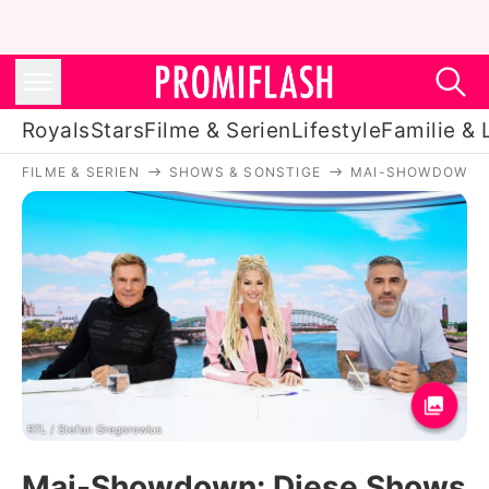
Royals
Stars
Filme & Serien
Lifestyle
Familie & 
FILME & SERIEN
SHOWS & SONSTIGE
MAI-SHOWDOWN: D
Royals
Stars
Filme & Serien
Lifestyle
Familie & Liebe
Promiflash Exklusiv
RTL / Stefan Gregorowius
Mai-Showdown: Diese Shows