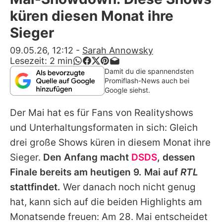
Alle Themen auf Promiflash
küren diesen Monat ihre
Jobs
Sieger
App runterladen
09.05.26, 12:12
-
Sarah Annowsky
Lesezeit:
2
min
Team
Damit du die spannendsten
Promiflash-News auch bei
Redaktionelle Richtlinien
Google siehst.
Der Mai hat es für Fans von Realityshows
Impressum
und Unterhaltungsformaten in sich: Gleich
Datenschutzerklärung
drei große Shows küren in diesem Monat ihre
Nutzungsbedingungen
Sieger.
Den Anfang macht
DSDS
, dessen
Finale bereits am heutigen 9. Mai auf
RTL
Utiq verwalten
stattfindet.
Wer danach noch nicht genug
hat, kann sich auf die beiden Highlights am
Monatsende freuen: Am 28. Mai entscheidet