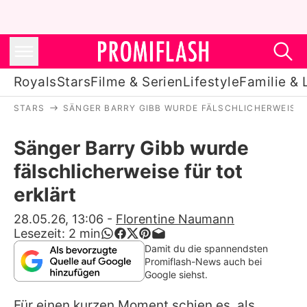
Royals
Stars
Filme & Serien
Lifestyle
Familie & 
STARS
SÄNGER BARRY GIBB WURDE FÄLSCHLICHERWEISE 
Royals
Sänger Barry Gibb wurde
Stars
fälschlicherweise für tot
Filme & Serien
erklärt
Lifestyle
28.05.26, 13:06
-
Florentine Naumann
Lesezeit:
2
min
Familie & Liebe
Damit du die spannendsten
Promiflash-News auch bei
Promiflash Exklusiv
Google siehst.
Für einen kurzen Moment schien es, als