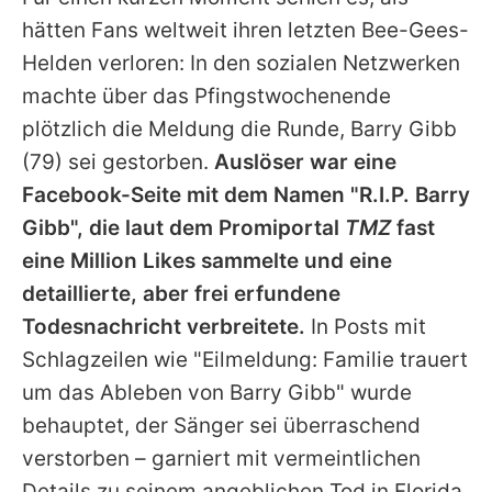
Alle Themen auf Promiflash
hätten Fans weltweit ihren letzten
Bee-Gees
-
Jobs
Helden verloren: In den sozialen Netzwerken
machte über das Pfingstwochenende
App runterladen
plötzlich die Meldung die Runde,
Barry Gibb
Team
(79) sei gestorben.
Auslöser war eine
Facebook-Seite mit dem Namen "R.I.P. Barry
Redaktionelle Richtlinien
Gibb", die laut dem Promiportal
TMZ
fast
Impressum
eine Million Likes sammelte und eine
detaillierte, aber frei erfundene
Datenschutzerklärung
Todesnachricht verbreitete.
In Posts mit
Nutzungsbedingungen
Schlagzeilen wie "Eilmeldung: Familie trauert
Utiq verwalten
um das Ableben von Barry Gibb" wurde
behauptet, der Sänger sei überraschend
verstorben – garniert mit vermeintlichen
Details zu seinem angeblichen Tod in Florida.