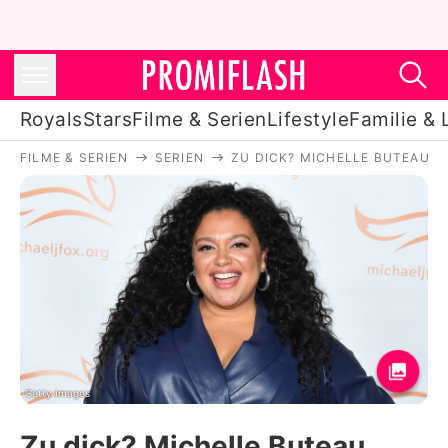
Royals
Stars
Filme & Serien
Lifestyle
Familie & 
FILME & SERIEN
SERIEN
ZU DICK? MICHELLE BUTEAU B
Royals
Stars
Filme & Serien
Lifestyle
Familie & Liebe
Promiflash Exklusiv
Getty Images
Zu dick? Michelle Buteau