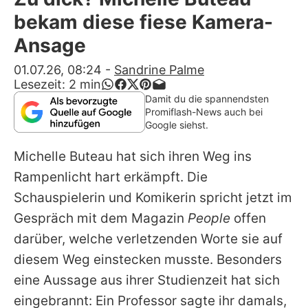
Alle Themen auf Promiflash
bekam diese fiese Kamera-
Jobs
Ansage
App runterladen
01.07.26, 08:24
-
Sandrine Palme
Lesezeit:
2
min
Team
Damit du die spannendsten
Promiflash-News auch bei
Redaktionelle Richtlinien
Google siehst.
Michelle Buteau
hat sich ihren Weg ins
Impressum
Rampenlicht hart erkämpft. Die
Datenschutzerklärung
Schauspielerin und Komikerin spricht jetzt im
Nutzungsbedingungen
Gespräch mit dem Magazin
People
offen
darüber, welche verletzenden Worte sie auf
Utiq verwalten
diesem Weg einstecken musste. Besonders
eine Aussage aus ihrer Studienzeit hat sich
eingebrannt: Ein Professor sagte ihr damals,