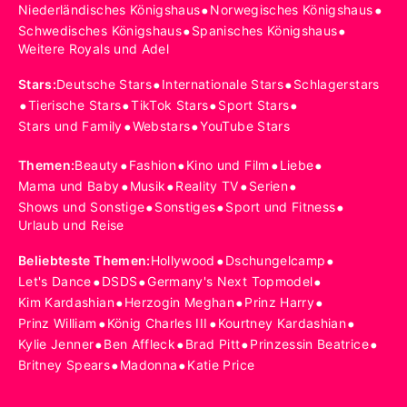
•
•
Niederländisches Königshaus
Norwegisches Königshaus
•
•
Schwedisches Königshaus
Spanisches Königshaus
Weitere Royals und Adel
•
•
Stars
:
Deutsche Stars
Internationale Stars
Schlagerstars
•
•
•
•
Tierische Stars
TikTok Stars
Sport Stars
•
•
Stars und Family
Webstars
YouTube Stars
•
•
•
•
Themen
:
Beauty
Fashion
Kino und Film
Liebe
•
•
•
•
Mama und Baby
Musik
Reality TV
Serien
•
•
•
Shows und Sonstige
Sonstiges
Sport und Fitness
Urlaub und Reise
•
•
Beliebteste Themen
:
Hollywood
Dschungelcamp
•
•
•
Let's Dance
DSDS
Germany's Next Topmodel
•
•
•
Kim Kardashian
Herzogin Meghan
Prinz Harry
•
•
•
Prinz William
König Charles III
Kourtney Kardashian
•
•
•
•
Kylie Jenner
Ben Affleck
Brad Pitt
Prinzessin Beatrice
•
•
Britney Spears
Madonna
Katie Price