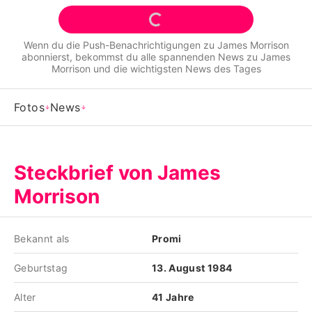
Alle Themen auf Promiflash
Jobs
Wenn du die Push-Benachrichtigungen zu
James Morrison
abonnierst, bekommst du alle spannenden News zu
James
App runterladen
Morrison
und die wichtigsten News des Tages
Team
Fotos
News
Redaktionelle Richtlinien
Impressum
Steckbrief von James
Datenschutzerklärung
Morrison
Nutzungsbedingungen
Bekannt als
Promi
Utiq verwalten
Geburtstag
13. August 1984
Alter
41 Jahre