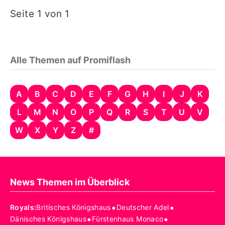
Seite 1 von 1
Alle Themen auf Promiflash
A
B
C
D
E
F
G
H
I
J
K
L
M
N
O
P
Q
R
S
T
U
V
W
X
Y
Z
#
News Themen im Überblick
•
•
Royals
:
Britisches Königshaus
Deutscher Adel
•
•
Dänisches Königshaus
Fürstenhaus Monaco