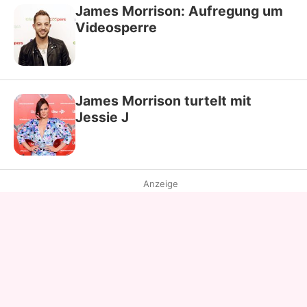
James Morrison: Aufregung um
Videosperre
James Morrison turtelt mit
Jessie J
Anzeige