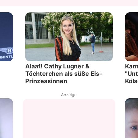
Alaaf! Cathy Lugner &
Karn
Töchterchen als süße Eis-
"Unt
Prinzessinnen
Köls
Anzeige