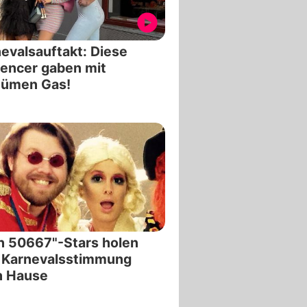
evalsauftakt: Diese
uencer gaben mit
tümen Gas!
n 50667"-Stars holen
h Karnevalsstimmung
h Hause