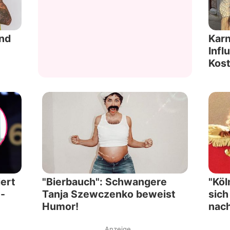
und
Karn
Infl
Kos
ert
"Bierbauch": Schwangere
"Köl
-
Tanja Szewczenko beweist
sic
Humor!
nac
Anzeige