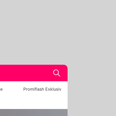
be
Promiflash Exklusiv