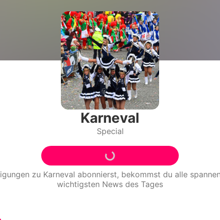
Filme & Serien
Lifestyle
Familie & Liebe
Promiflash Exklusiv
Alle Themen auf Promiflash
Karneval
Special
Jobs
App runterladen
Team
tigungen zu
Karneval
abonnierst, bekommst du alle spann
wichtigsten News des Tages
Redaktionelle Richtlinien
Impressum