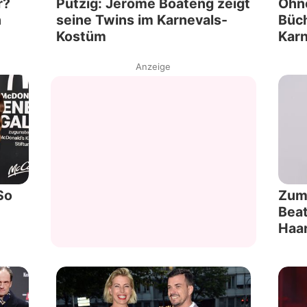
r?
Putzig: Jérôme Boateng zeigt
Ohne
n
seine Twins im Karnevals-
Büch
Kostüm
Karn
Anzeige
So
Zum
Beat
Haa