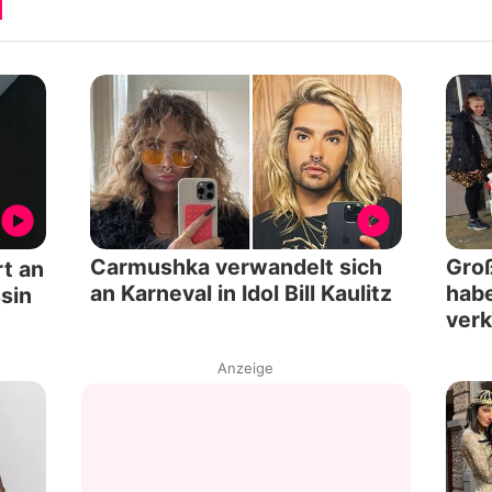
l
Datenschutzerklärung
Nutzungsbedingungen
Utiq verwalten
Carmushka verwandelt sich
Groß
t an
an Karneval in Idol Bill Kaulitz
habe
ssin
verk
Anzeige