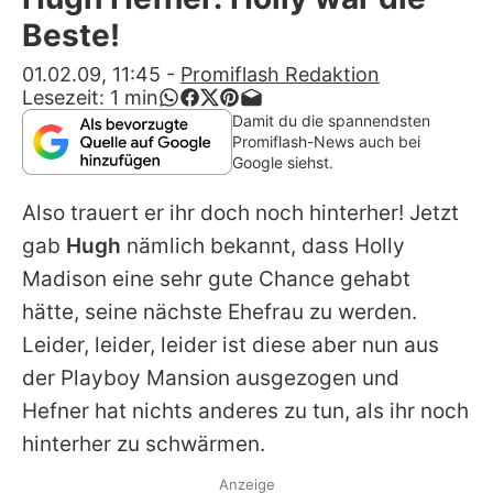
Alle Themen auf Promiflash
Beste!
Jobs
01.02.09, 11:45
-
Promiflash Redaktion
Lesezeit:
1
min
App runterladen
Damit du die spannendsten
Promiflash-News auch bei
Team
Google siehst.
Redaktionelle Richtlinien
Also trauert er ihr doch noch hinterher! Jetzt
gab
Hugh
nämlich bekannt, dass Holly
Impressum
Madison eine sehr gute Chance gehabt
Datenschutzerklärung
hätte, seine nächste Ehefrau zu werden.
Leider, leider, leider ist diese aber nun aus
Nutzungsbedingungen
der Playboy Mansion ausgezogen und
Utiq verwalten
Hefner hat nichts anderes zu tun, als ihr noch
hinterher zu schwärmen.
Anzeige