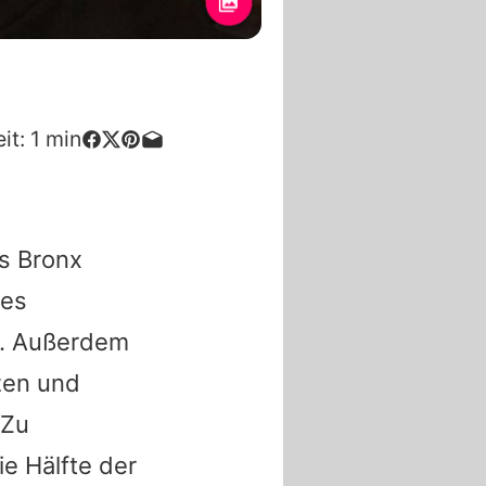
it:
1
min
es Bronx
ges
n. Außerdem
zen und
 Zu
ie Hälfte der