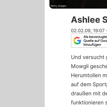
Getty Images
Ashlee 
02.02.09, 19:07
Und versucht g
Mowgli gesche
Herumtollen m
auf dem Sportp
draußen mit d
funktionieren 