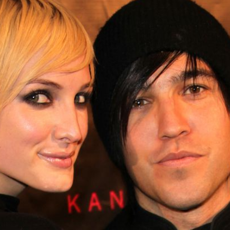
Filme & Serien
Lifestyle
Familie & Liebe
Promiflash Exklusiv
Alle Themen auf Promiflash
Jobs
App runterladen
Team
Redaktionelle Richtlinien
Impressum