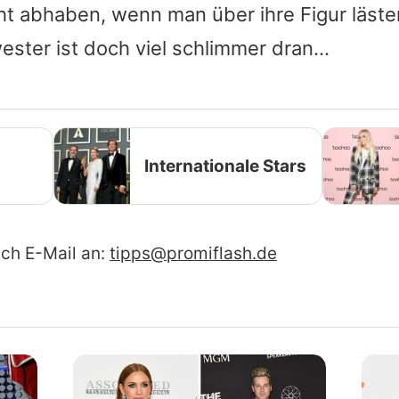
ht abhaben, wenn man über ihre Figur läster
ester ist doch viel schlimmer dran…
Internationale Stars
ach E-Mail an:
tipps@promiflash.de