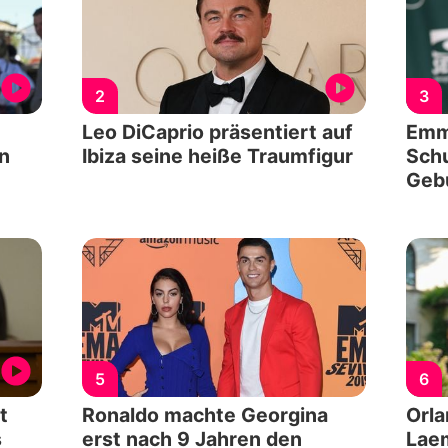
2
3
Leo DiCaprio präsentiert auf
Emm
in
Ibiza seine heiße Traumfigur
Schu
Geb
5
6
t
Ronaldo machte Georgina
Orla
s
erst nach 9 Jahren den
Laem