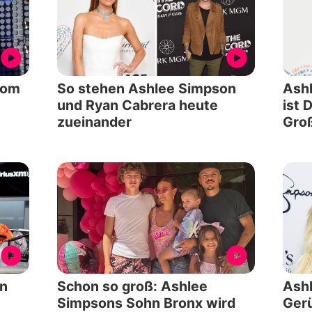
vom
So stehen Ashlee Simpson
Ashl
und Ryan Cabrera heute
ist 
zueinander
Gro
on
Schon so groß: Ashlee
Ashl
Simpsons Sohn Bronx wird
Ger