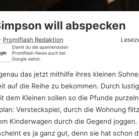
Datenschutzerklärung
Simpson will abspecken
Nutzungsbedingungen
Utiq verwalten
-
Promiflash Redaktion
Leseze
Damit du die spannendsten
Promiflash-News auch bei
Google siehst.
enau das jetzt mithilfe ihres kleinen Sohn
it auf die Reihe zu bekommen. Durch lusti
it dem Kleinen sollen so die Pfunde purzel
lan: Versteckspiel, durch die Wohnung flit
em Kinderwagen durch die Gegend joggen.
scheint es ja ganz gut, denn sie hat schon d