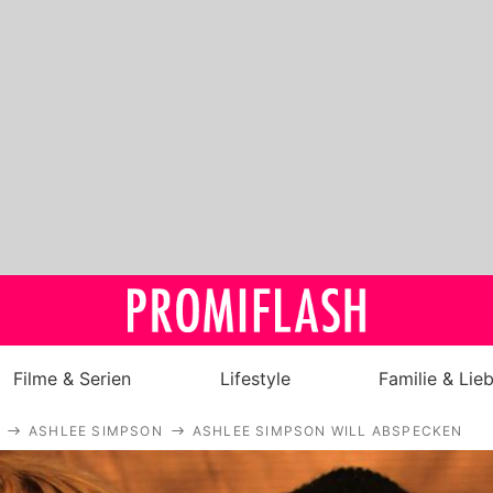
Filme & Serien
Lifestyle
Familie & Lie
ASHLEE SIMPSON
ASHLEE SIMPSON WILL ABSPECKEN
Royals
Stars