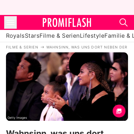
Royals
Stars
Filme & Serien
Lifestyle
Familie & 
FILME & SERIEN
WAHNSINN, WAS UNS DORT NEBEN DER V
Royals
Stars
Filme & Serien
Lifestyle
Familie & Liebe
Promiflash Exklusiv
Getty Images
Wahnsinn, was uns dort