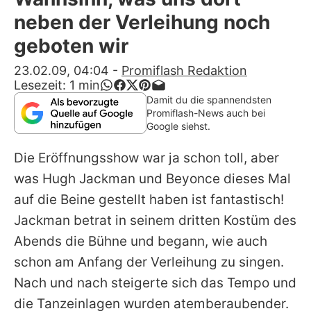
Alle Themen auf Promiflash
neben der Verleihung noch
Jobs
geboten wir
App runterladen
23.02.09, 04:04
-
Promiflash Redaktion
Lesezeit:
1
min
Team
Damit du die spannendsten
Promiflash-News auch bei
Redaktionelle Richtlinien
Google siehst.
Die Eröffnungsshow war ja schon toll, aber
Impressum
was Hugh Jackman und Beyonce dieses Mal
Datenschutzerklärung
auf die Beine gestellt haben ist fantastisch!
Nutzungsbedingungen
Jackman betrat in seinem dritten Kostüm des
Abends die Bühne und begann, wie auch
Utiq verwalten
schon am Anfang der Verleihung zu singen.
Nach und nach steigerte sich das Tempo und
die Tanzeinlagen wurden atemberaubender.