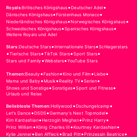
•
•
Royals
:
Britisches Königshaus
Deutscher Adel
•
•
Dänisches Königshaus
Fürstenhaus Monaco
•
•
Niederländisches Königshaus
Norwegisches Königshaus
•
•
Schwedisches Königshaus
Spanisches Königshaus
Weitere Royals und Adel
•
•
Stars
:
Deutsche Stars
Internationale Stars
Schlagerstars
•
•
•
•
Tierische Stars
TikTok Stars
Sport Stars
•
•
Stars und Family
Webstars
YouTube Stars
•
•
•
•
Themen
:
Beauty
Fashion
Kino und Film
Liebe
•
•
•
•
Mama und Baby
Musik
Reality TV
Serien
•
•
•
Shows und Sonstige
Sonstiges
Sport und Fitness
Urlaub und Reise
•
•
Beliebteste Themen
:
Hollywood
Dschungelcamp
•
•
•
Let's Dance
DSDS
Germany's Next Topmodel
•
•
•
Kim Kardashian
Herzogin Meghan
Prinz Harry
•
•
•
Prinz William
König Charles III
Kourtney Kardashian
•
•
•
•
Kylie Jenner
Ben Affleck
Brad Pitt
Prinzessin Beatrice