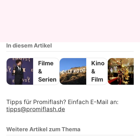
In diesem Artikel
Filme
Kino
&
&
Serien
Film
Tipps für Promiflash? Einfach E-Mail an:
tipps@promiflash.de
Weitere Artikel zum Thema