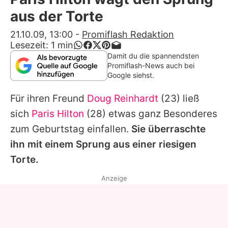
Alle Themen auf Promiflash
aus der Torte
Jobs
21.10.09, 13:00
-
Promiflash Redaktion
Lesezeit:
1
min
App runterladen
Damit du die spannendsten
Promiflash-News auch bei
Team
Google siehst.
Redaktionelle Richtlinien
Für ihren Freund
Doug Reinhardt
(23) ließ
sich
Paris Hilton
(28) etwas ganz Besonderes
Impressum
zum Geburtstag einfallen.
Sie überraschte
Datenschutzerklärung
ihn mit einem Sprung aus einer riesigen
Torte.
Nutzungsbedingungen
Anzeige
Utiq verwalten