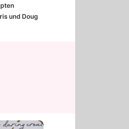
upten
aris und Doug