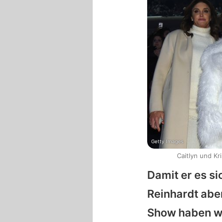
Getty Images
Caitlyn und Kr
Damit er es si
Reinhardt aber
Show haben w