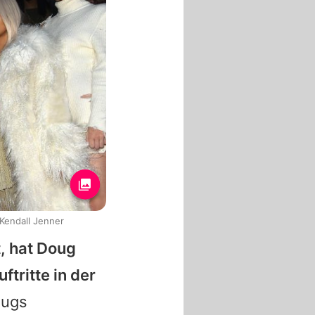
 Kendall Jenner
t, hat Doug
ftritte in der
ougs