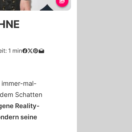
OHNE
it:
1
min
hr immer-mal-
s dem Schatten
gene Reality-
ondern seine