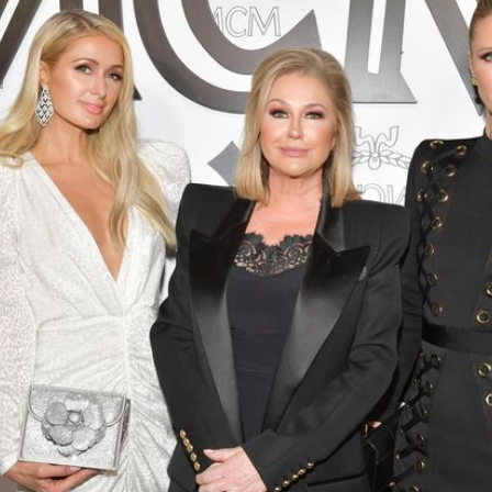
Filme & Serien
Lifestyle
Familie & Liebe
Promiflash Exklusiv
Alle Themen auf Promiflash
Jobs
App runterladen
Team
Redaktionelle Richtlinien
Impressum