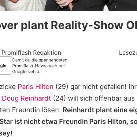
Datenschutzerklärung
over plant Reality-Show 
Nutzungsbedingungen
Utiq verwalten
-
Promiflash Redaktion
Leseze
Damit du die spannendsten
Promiflash-News auch bei
Google siehst.
zicke
Paris Hilton
(29) gar nicht gefallen! I
d
Doug Reinhardt
(24) will sich offenbar au
ten Freundin lösen.
Reinhardt plant eine ei
tar ist nicht etwa Freundin Paris Hilton, s
sey!