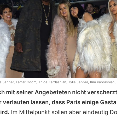
is Jenner, Lamar Odom, Khloe Kardashian, Kylie Jenner, Kim Kardashian,
ch mit seiner Angebeteten nicht verscherz
 verlauten lassen, dass Paris einige Gastau
ird.
Im Mittelpunkt sollen aber eindeutig D