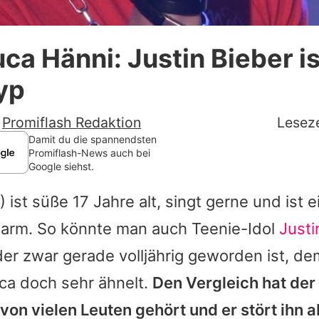
Datenschutzerklärung
a Hänni: Justin Bieber is
Nutzungsbedingungen
yp
Utiq verwalten
-
Promiflash Redaktion
Leseze
Damit du die spannendsten
Promiflash-News auch bei
Google siehst.
) ist süße 17 Jahre alt, singt gerne und ist 
rm. So könnte man auch Teenie-Idol
Justi
der zwar gerade volljährig geworden ist, d
ca doch sehr ähnelt.
Den Vergleich hat der
on vielen Leuten gehört und er stört ihn ab