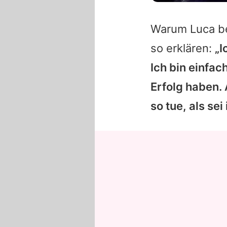
Warum Luca be
so erklären:
„I
Ich bin einfac
Erfolg haben. 
so tue, als sei