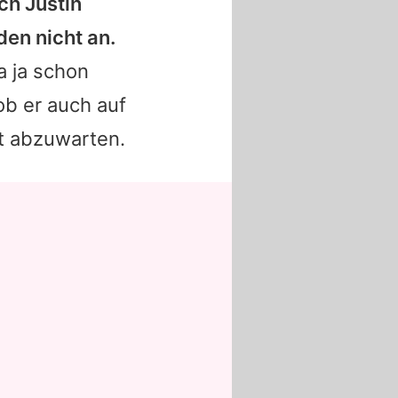
ch Justin
den nicht an.
a ja schon
ob er auch auf
t abzuwarten.