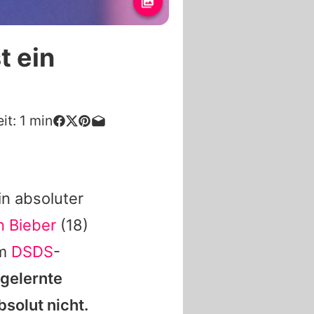
t ein
it:
1
min
ein absoluter
n Bieber
(18)
em
DSDS
-
 gelernte
solut nicht.