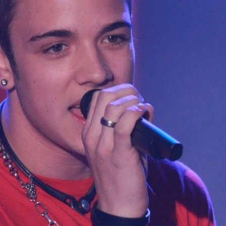
Filme & Serien
Lifestyle
Familie & Liebe
Promiflash Exklusiv
Alle Themen auf Promiflash
Jobs
App runterladen
Team
Redaktionelle Richtlinien
Impressum