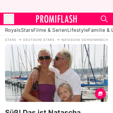
Royals
Stars
Filme & Serien
Lifestyle
Familie & 
STARS
DEUTSCHE STARS
NATASCHA OCHSENKNECHT
Royals
Stars
Filme & Serien
Lifestyle
Familie & Liebe
Promiflash Exklusiv
Getty Images
Süß! Das ist Natascha