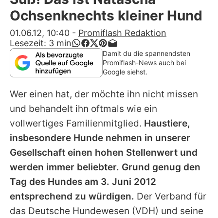
Alle Themen auf Promiflash
Ochsenknechts kleiner Hund
Jobs
01.06.12, 10:40
-
Promiflash Redaktion
Lesezeit:
3
min
App runterladen
Damit du die spannendsten
Promiflash-News auch bei
Team
Google siehst.
Redaktionelle Richtlinien
Wer einen hat, der möchte ihn nicht missen
und behandelt ihn oftmals wie ein
Impressum
vollwertiges Familienmitglied.
Haustiere,
Datenschutzerklärung
insbesondere Hunde nehmen in unserer
Gesellschaft einen hohen Stellenwert und
Nutzungsbedingungen
werden immer beliebter. Grund genug den
Utiq verwalten
Tag des Hundes am 3. Juni 2012
entsprechend zu würdigen.
Der Verband für
das Deutsche Hundewesen (VDH) und seine