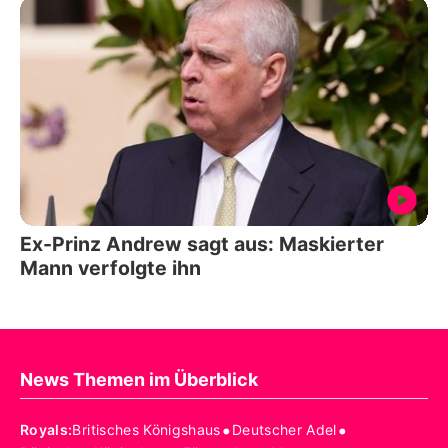
Ex-Prinz Andrew sagt aus: Maskierter
Mann verfolgte ihn
News Themen im Überblick
•
•
Royals
:
Britisches Königshaus
Deutscher Adel