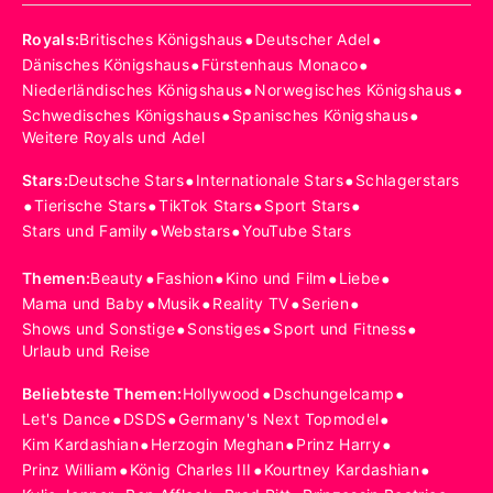
•
•
Royals
:
Britisches Königshaus
Deutscher Adel
•
•
Dänisches Königshaus
Fürstenhaus Monaco
•
•
Niederländisches Königshaus
Norwegisches Königshaus
•
•
Schwedisches Königshaus
Spanisches Königshaus
Weitere Royals und Adel
•
•
Stars
:
Deutsche Stars
Internationale Stars
Schlagerstars
•
•
•
•
Tierische Stars
TikTok Stars
Sport Stars
•
•
Stars und Family
Webstars
YouTube Stars
•
•
•
•
Themen
:
Beauty
Fashion
Kino und Film
Liebe
•
•
•
•
Mama und Baby
Musik
Reality TV
Serien
•
•
•
Shows und Sonstige
Sonstiges
Sport und Fitness
Urlaub und Reise
•
•
Beliebteste Themen
:
Hollywood
Dschungelcamp
•
•
•
Let's Dance
DSDS
Germany's Next Topmodel
•
•
•
Kim Kardashian
Herzogin Meghan
Prinz Harry
•
•
•
Prinz William
König Charles III
Kourtney Kardashian