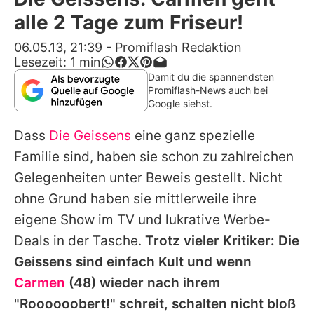
Alle Themen auf Promiflash
alle 2 Tage zum Friseur!
Jobs
06.05.13, 21:39
-
Promiflash Redaktion
Lesezeit:
1
min
App runterladen
Damit du die spannendsten
Promiflash-News auch bei
Team
Google siehst.
Redaktionelle Richtlinien
Dass
Die Geissens
eine ganz spezielle
Familie sind, haben sie schon zu zahlreichen
Impressum
Gelegenheiten unter Beweis gestellt. Nicht
Datenschutzerklärung
ohne Grund haben sie mittlerweile ihre
eigene Show im TV und lukrative Werbe-
Nutzungsbedingungen
Deals in der Tasche.
Trotz vieler Kritiker:
Die
Utiq verwalten
Geissens
sind einfach Kult und wenn
Carmen
(48) wieder nach ihrem
"Roooooobert!" schreit, schalten nicht bloß