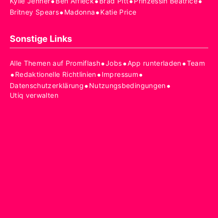
•
•
•
•
Kylie Jenner
Ben Affleck
Brad Pitt
Prinzessin Beatrice
•
•
Britney Spears
Madonna
Katie Price
Sonstige Links
•
•
•
Alle Themen auf Promiflash
Jobs
App runterladen
Team
•
•
•
Redaktionelle Richtlinien
Impressum
•
•
Datenschutzerklärung
Nutzungsbedingungen
Utiq verwalten