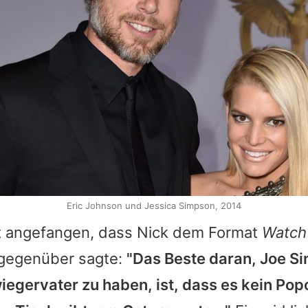
Eric Johnson und Jessica Simpson, 2014
it angefangen, dass
Nick
dem Format
Watch
gegenüber sagte:
"Das Beste daran, Joe S
iegervater zu haben, ist, dass es kein P