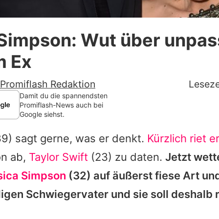
Datenschutzerklärung
 Simpson: Wut über unpa
Nutzungsbedingungen
m Ex
Utiq verwalten
Promiflash Redaktion
Leseze
Damit du die spannendsten
Promiflash-News auch bei
Google siehst.
9) sagt gerne, was er denkt.
Kürzlich riet e
n ab,
Taylor Swift
(23) zu daten.
Jetzt wett
sica Simpson
(32) auf äußerst fiese Art u
igen Schwiegervater und sie soll deshalb 