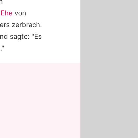
h
 Ehe
von
ers zerbrach.
nd sagte: "Es
."