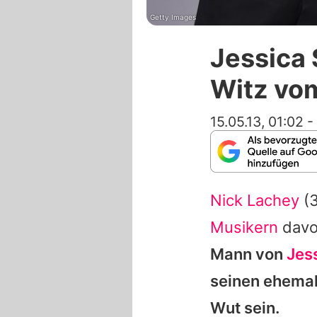
Getty Images
Jessica
Witz vo
15.05.13, 01:02
-
Nick Lachey
(3
Musikern
davo
Mann von
Jes
seinen ehemal
Wut sein.