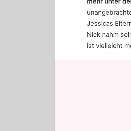
mehr unter de
unangebracht
Jessicas
Elter
Nick
nahm sein
ist vielleicht 