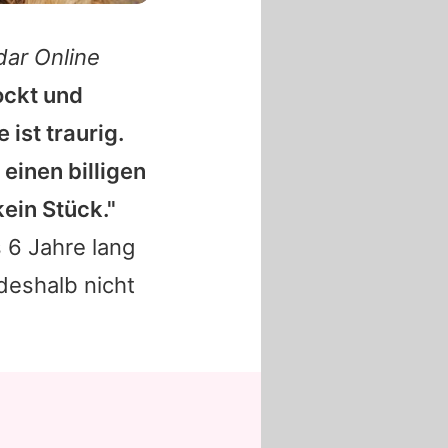
dar Online
ockt und
 ist traurig.
 einen billigen
kein Stück."
 6 Jahre lang
deshalb nicht