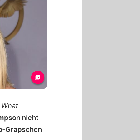
 What
impson nicht
opo-Grapschen