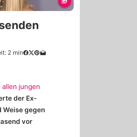
ssenden
it:
2
min
r allen jungen
erte der Ex-
nd Weise gegen
rasend vor