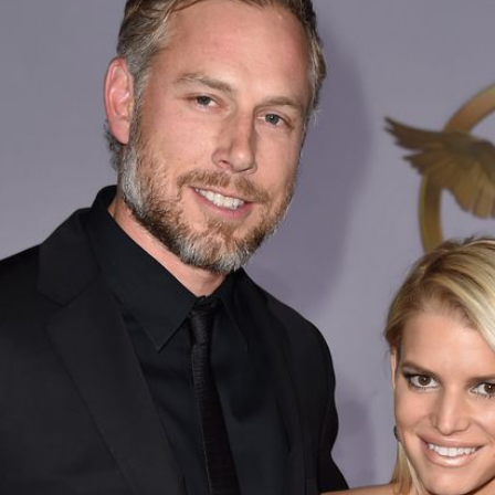
Filme & Serien
Lifestyle
Familie & Liebe
Promiflash Exklusiv
Alle Themen auf Promiflash
Jobs
App runterladen
Team
Redaktionelle Richtlinien
Impressum