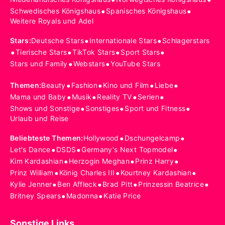
•
•
Schwedisches Königshaus
Spanisches Königshaus
Weitere Royals und Adel
•
•
Stars
:
Deutsche Stars
Internationale Stars
Schlagerstars
•
•
•
•
Tierische Stars
TikTok Stars
Sport Stars
•
•
Stars und Family
Webstars
YouTube Stars
•
•
•
•
Themen
:
Beauty
Fashion
Kino und Film
Liebe
•
•
•
•
Mama und Baby
Musik
Reality TV
Serien
•
•
•
Shows und Sonstige
Sonstiges
Sport und Fitness
Urlaub und Reise
•
•
Beliebteste Themen
:
Hollywood
Dschungelcamp
•
•
•
Let's Dance
DSDS
Germany's Next Topmodel
•
•
•
Kim Kardashian
Herzogin Meghan
Prinz Harry
•
•
•
Prinz William
König Charles III
Kourtney Kardashian
•
•
•
•
Kylie Jenner
Ben Affleck
Brad Pitt
Prinzessin Beatrice
•
•
Britney Spears
Madonna
Katie Price
Sonstige Links