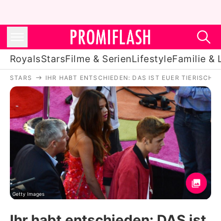
Royals
Stars
Filme & Serien
Lifestyle
Familie & 
STARS
IHR HABT ENTSCHIEDEN: DAS IST EUER TIERISCHE
Royals
Stars
Filme & Serien
Lifestyle
Familie & Liebe
Promiflash Exklusiv
Getty Images
Ihr habt entschieden: DAS ist