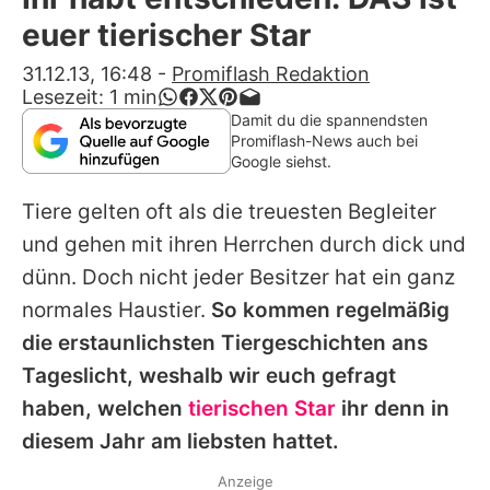
Alle Themen auf Promiflash
euer tierischer Star
Jobs
31.12.13, 16:48
-
Promiflash Redaktion
Lesezeit:
1
min
App runterladen
Damit du die spannendsten
Promiflash-News auch bei
Team
Google siehst.
Redaktionelle Richtlinien
Tiere gelten oft als die treuesten Begleiter
und gehen mit ihren Herrchen durch dick und
Impressum
dünn. Doch nicht jeder Besitzer hat ein ganz
Datenschutzerklärung
normales Haustier.
So kommen regelmäßig
die erstaunlichsten Tiergeschichten ans
Nutzungsbedingungen
Tageslicht, weshalb wir euch gefragt
Utiq verwalten
haben, welchen
tierischen Star
ihr denn in
diesem Jahr am liebsten hattet.
Anzeige