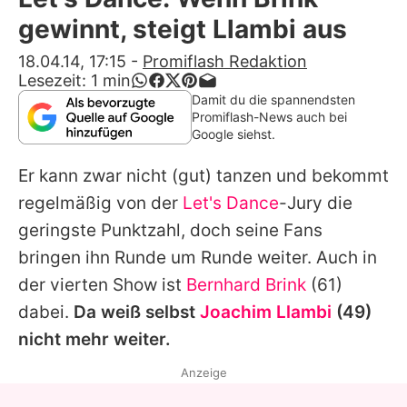
Alle Themen auf Promiflash
gewinnt, steigt Llambi aus
Jobs
18.04.14, 17:15
-
Promiflash Redaktion
Lesezeit:
1
min
App runterladen
Damit du die spannendsten
Promiflash-News auch bei
Team
Google siehst.
Redaktionelle Richtlinien
Er kann zwar nicht (gut) tanzen und bekommt
regelmäßig von der
Let's Dance
-Jury die
Impressum
geringste Punktzahl, doch seine Fans
Datenschutzerklärung
bringen ihn Runde um Runde weiter. Auch in
der vierten Show ist
Bernhard Brink
(61)
Nutzungsbedingungen
dabei.
Da weiß selbst
Joachim Llambi
(49)
Utiq verwalten
nicht mehr weiter.
Anzeige