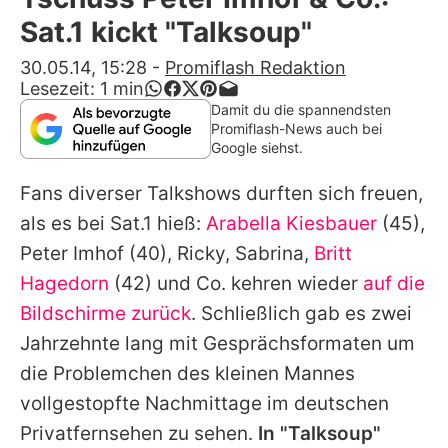
Alle Themen auf Promiflash
Sat.1 kickt "Talksoup"
Jobs
30.05.14, 15:28
-
Promiflash Redaktion
Lesezeit:
1
min
App runterladen
Damit du die spannendsten
Promiflash-News auch bei
Team
Google siehst.
Redaktionelle Richtlinien
Fans diverser Talkshows durften sich freuen,
als es bei Sat.1 hieß:
Arabella Kiesbauer
(45),
Impressum
Peter Imhof
(40), Ricky, Sabrina,
Britt
Datenschutzerklärung
Hagedorn
(42) und Co. kehren wieder
auf die
Bildschirme zurück
. Schließlich gab es zwei
Nutzungsbedingungen
Jahrzehnte lang mit Gesprächsformaten um
Utiq verwalten
die Problemchen des kleinen Mannes
vollgestopfte Nachmittage im deutschen
Privatfernsehen zu sehen.
In "Talksoup"