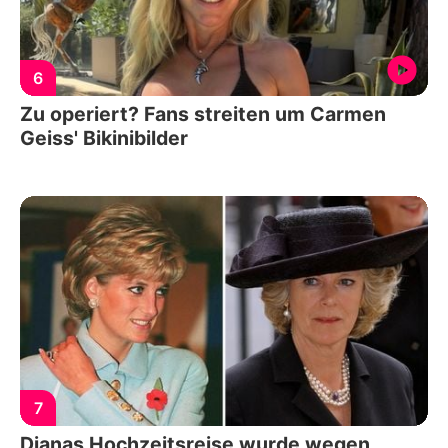
6
Zu operiert? Fans streiten um Carmen
Geiss' Bikinibilder
7
Dianas Hochzeitsreise wurde wegen