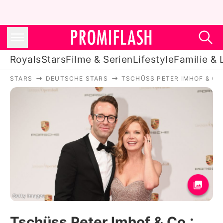
Royals
Stars
Filme & Serien
Lifestyle
Familie & 
STARS
DEUTSCHE STARS
TSCHÜSS PETER IMHOF & CO.
Royals
Stars
Filme & Serien
Lifestyle
Familie & Liebe
Promiflash Exklusiv
Getty Images
Tschüss Peter Imhof & Co.: