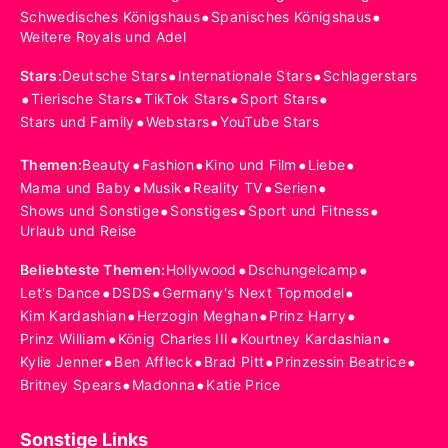
•
•
Schwedisches Königshaus
Spanisches Königshaus
Weitere Royals und Adel
•
•
Stars
:
Deutsche Stars
Internationale Stars
Schlagerstars
•
•
•
•
Tierische Stars
TikTok Stars
Sport Stars
•
•
Stars und Family
Webstars
YouTube Stars
•
•
•
•
Themen
:
Beauty
Fashion
Kino und Film
Liebe
•
•
•
•
Mama und Baby
Musik
Reality TV
Serien
•
•
•
Shows und Sonstige
Sonstiges
Sport und Fitness
Urlaub und Reise
•
•
Beliebteste Themen
:
Hollywood
Dschungelcamp
•
•
•
Let's Dance
DSDS
Germany's Next Topmodel
•
•
•
Kim Kardashian
Herzogin Meghan
Prinz Harry
•
•
•
Prinz William
König Charles III
Kourtney Kardashian
•
•
•
•
Kylie Jenner
Ben Affleck
Brad Pitt
Prinzessin Beatrice
•
•
Britney Spears
Madonna
Katie Price
Sonstige Links