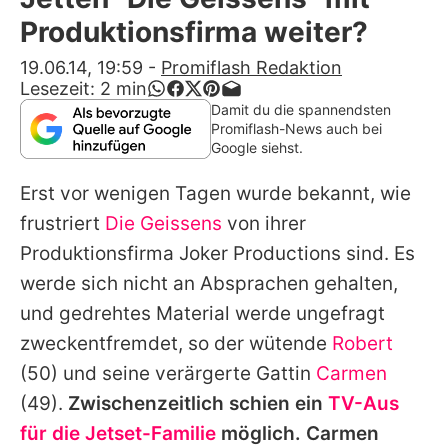
Alle Themen auf Promiflash
Produktionsfirma weiter?
Jobs
19.06.14, 19:59
-
Promiflash Redaktion
Lesezeit:
2
min
App runterladen
Damit du die spannendsten
Promiflash-News auch bei
Team
Google siehst.
Redaktionelle Richtlinien
Erst vor wenigen Tagen wurde bekannt, wie
frustriert
Die Geissens
von ihrer
Impressum
Produktionsfirma Joker Productions sind. Es
Datenschutzerklärung
werde sich nicht an Absprachen gehalten,
und gedrehtes Material werde ungefragt
Nutzungsbedingungen
zweckentfremdet, so der wütende
Robert
Utiq verwalten
(50) und seine verärgerte Gattin
Carmen
(49).
Zwischenzeitlich schien ein
TV-Aus
für die Jetset-Familie
möglich.
Carmen