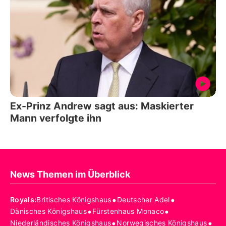
Ex-Prinz Andrew sagt aus: Maskierter
Mann verfolgte ihn
News Themen im Überblick
•
•
Royals
:
Britisches Königshaus
Deutscher Adel
•
•
Dänisches Königshaus
Fürstenhaus Monaco
•
•
Niederländisches Königshaus
Norwegisches Königshaus