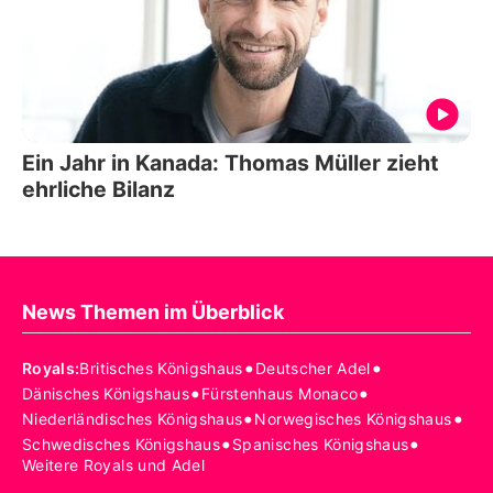
Ein Jahr in Kanada: Thomas Müller zieht
ehrliche Bilanz
News Themen im Überblick
•
•
Royals
:
Britisches Königshaus
Deutscher Adel
•
•
Dänisches Königshaus
Fürstenhaus Monaco
•
•
Niederländisches Königshaus
Norwegisches Königshaus
•
•
Schwedisches Königshaus
Spanisches Königshaus
Weitere Royals und Adel