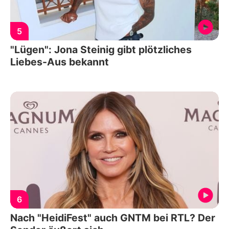
5
"Lügen": Jona Steinig gibt plötzliches
Liebes-Aus bekannt
6
Nach "HeidiFest" auch GNTM bei RTL? Der