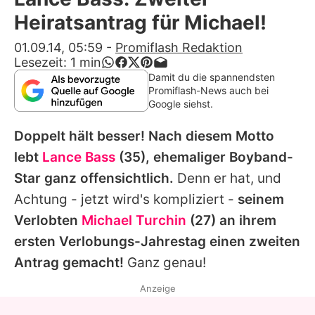
Alle Themen auf Promiflash
Heiratsantrag für Michael!
Jobs
01.09.14, 05:59
-
Promiflash Redaktion
Lesezeit:
1
min
App runterladen
Damit du die spannendsten
Promiflash-News auch bei
Team
Google siehst.
Redaktionelle Richtlinien
Doppelt hält besser! Nach diesem Motto
lebt
Lance Bass
(35), ehemaliger Boyband-
Impressum
Star ganz offensichtlich.
Denn er hat, und
Datenschutzerklärung
Achtung - jetzt wird's kompliziert -
seinem
Verlobten
Michael Turchin
(27) an ihrem
Nutzungsbedingungen
ersten Verlobungs-Jahrestag einen zweiten
Utiq verwalten
Antrag gemacht!
Ganz genau!
Anzeige