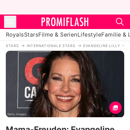
Royals
Stars
Filme & Serien
Lifestyle
Familie & 
STARS
INTERNATIONALE STARS
EVANGELINE LILLY
Royals
Stars
Filme & Serien
Lifestyle
Familie & Liebe
Promiflash Exklusiv
Getty Images
Mama-Freuden: Evangeline