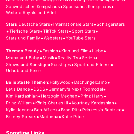
•
•
Schwedisches Königshaus
Spanisches Königshaus
Weitere Royals und Adel
•
•
Stars
:
Deutsche Stars
Internationale Stars
Schlagerstars
•
•
•
•
Tierische Stars
TikTok Stars
Sport Stars
•
•
Stars und Family
Webstars
YouTube Stars
•
•
•
•
Themen
:
Beauty
Fashion
Kino und Film
Liebe
•
•
•
•
Mama und Baby
Musik
Reality TV
Serien
•
•
•
Shows und Sonstige
Sonstiges
Sport und Fitness
Urlaub und Reise
•
•
Beliebteste Themen
:
Hollywood
Dschungelcamp
•
•
•
Let's Dance
DSDS
Germany's Next Topmodel
•
•
•
Kim Kardashian
Herzogin Meghan
Prinz Harry
•
•
•
Prinz William
König Charles III
Kourtney Kardashian
•
•
•
•
Kylie Jenner
Ben Affleck
Brad Pitt
Prinzessin Beatrice
•
•
Britney Spears
Madonna
Katie Price
Sonstige Links