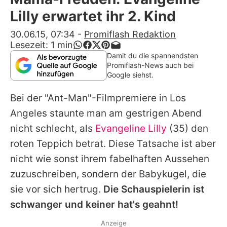
Alle Themen auf Promiflash
Lilly erwartet ihr 2. Kind
Jobs
30.06.15, 07:34
-
Promiflash Redaktion
Lesezeit:
1
min
App runterladen
Damit du die spannendsten
Promiflash-News auch bei
Team
Google siehst.
Redaktionelle Richtlinien
Bei der "Ant-Man"-Filmpremiere in Los
Angeles staunte man am gestrigen Abend
Impressum
nicht schlecht, als
Evangeline Lilly
(35) den
Datenschutzerklärung
roten Teppich betrat. Diese Tatsache ist aber
nicht wie sonst ihrem fabelhaften Aussehen
Nutzungsbedingungen
zuzuschreiben, sondern der Babykugel, die
Utiq verwalten
sie vor sich hertrug.
Die Schauspielerin ist
schwanger und keiner hat's geahnt!
Anzeige