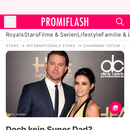
Royals
Stars
Filme & Serien
Lifestyle
Familie & 
STARS
INTERNATIONALE STARS
CHANNING TATUM
Royals
Stars
Filme & Serien
Lifestyle
Familie & Liebe
Promiflash Exklusiv
Getty Images
Doch kein Super Dad?