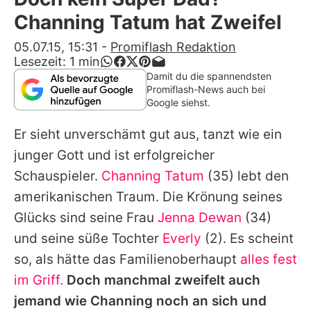
Alle Themen auf Promiflash
Channing Tatum hat Zweifel
Jobs
05.07.15, 15:31
-
Promiflash Redaktion
Lesezeit:
1
min
App runterladen
Damit du die spannendsten
Promiflash-News auch bei
Team
Google siehst.
Redaktionelle Richtlinien
Er sieht unverschämt gut aus, tanzt wie ein
junger Gott und ist erfolgreicher
Impressum
Schauspieler.
Channing Tatum
(35) lebt den
Datenschutzerklärung
amerikanischen Traum. Die Krönung seines
Glücks sind seine Frau
Jenna Dewan
(34)
Nutzungsbedingungen
und seine süße Tochter
Everly
(2). Es scheint
Utiq verwalten
so, als hätte das Familienoberhaupt
alles fest
im Griff.
Doch manchmal zweifelt auch
jemand wie
Channing
noch an sich und