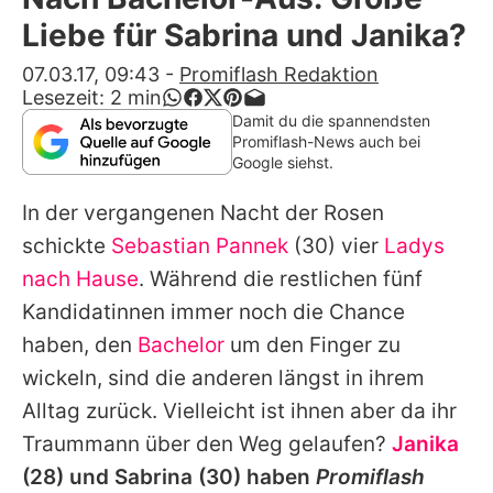
Alle Themen auf Promiflash
Liebe für Sabrina und Janika?
Jobs
07.03.17, 09:43
-
Promiflash Redaktion
Lesezeit:
2
min
App runterladen
Damit du die spannendsten
Promiflash-News auch bei
Team
Google siehst.
Redaktionelle Richtlinien
In der vergangenen Nacht der Rosen
schickte
Sebastian Pannek
(30) vier
Ladys
Impressum
nach Hause
. Während die restlichen fünf
Datenschutzerklärung
Kandidatinnen immer noch die Chance
haben, den
Bachelor
um den Finger zu
Nutzungsbedingungen
wickeln, sind die anderen längst in ihrem
Utiq verwalten
Alltag zurück. Vielleicht ist ihnen aber da ihr
Traummann über den Weg gelaufen?
Janika
(28) und
Sabrina
(30) haben
Promiflash