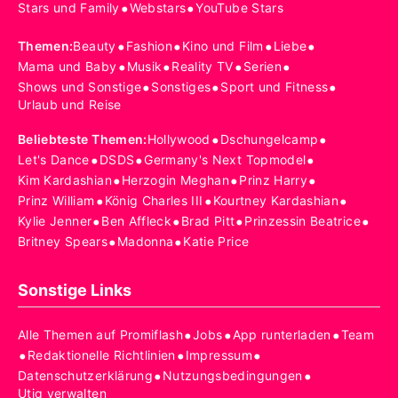
•
•
Stars und Family
Webstars
YouTube Stars
•
•
•
•
Themen
:
Beauty
Fashion
Kino und Film
Liebe
•
•
•
•
Mama und Baby
Musik
Reality TV
Serien
•
•
•
Shows und Sonstige
Sonstiges
Sport und Fitness
Urlaub und Reise
•
•
Beliebteste Themen
:
Hollywood
Dschungelcamp
•
•
•
Let's Dance
DSDS
Germany's Next Topmodel
•
•
•
Kim Kardashian
Herzogin Meghan
Prinz Harry
•
•
•
Prinz William
König Charles III
Kourtney Kardashian
•
•
•
•
Kylie Jenner
Ben Affleck
Brad Pitt
Prinzessin Beatrice
•
•
Britney Spears
Madonna
Katie Price
Sonstige Links
•
•
•
Alle Themen auf Promiflash
Jobs
App runterladen
Team
•
•
•
Redaktionelle Richtlinien
Impressum
•
•
Datenschutzerklärung
Nutzungsbedingungen
Utiq verwalten