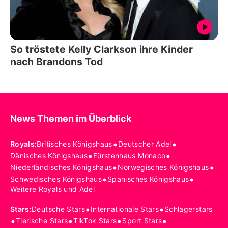
So tröstete Kelly Clarkson ihre Kinder
nach Brandons Tod
News Themen im Überblick
•
•
Royals
:
Britisches Königshaus
Deutscher Adel
•
•
Dänisches Königshaus
Fürstenhaus Monaco
•
•
Niederländisches Königshaus
Norwegisches Königshaus
•
•
Schwedisches Königshaus
Spanisches Königshaus
Weitere Royals und Adel
•
•
Stars
:
Deutsche Stars
Internationale Stars
Schlagerstars
•
•
•
•
Tierische Stars
TikTok Stars
Sport Stars