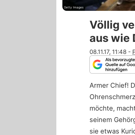
Getty Images
Völlig v
aus wie
08.11.17, 11:48
-
Armer Chief! D
Ohrenschmerze
möchte, macht
seinem Gehörg
sie etwas Kur