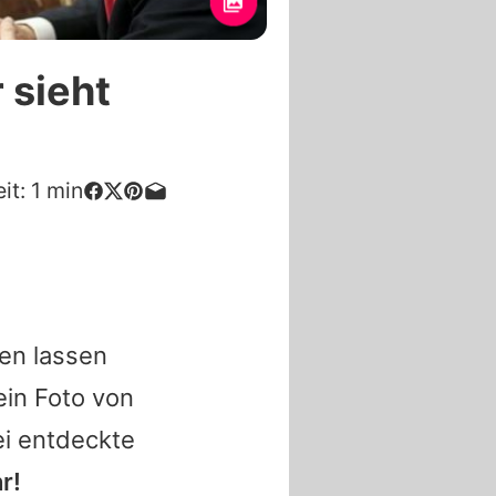
 sieht
it:
1
min
en lassen
ein Foto von
i entdeckte
r!