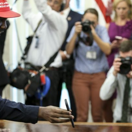
Filme & Serien
Lifestyle
Familie & Liebe
Promiflash Exklusiv
Alle Themen auf Promiflash
Jobs
App runterladen
Team
Redaktionelle Richtlinien
Impressum