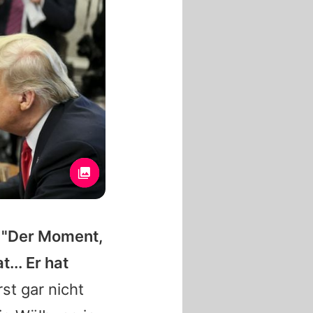
:
"Der Moment,
... Er hat
st gar nicht