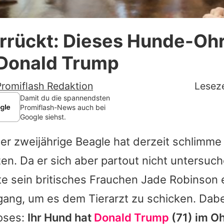
Datenschutzerklärung
errückt: Dieses Hunde-Ohr
Nutzungsbedingungen
 Donald Trump
Utiq verwalten
Promiflash Redaktion
Leseze
Damit du die spannendsten
Promiflash-News auch bei
Google siehst.
er zweijährige Beagle hat derzeit schlimme
n. Da er sich aber partout nicht untersuch
e sein britisches Frauchen Jade Robinson 
ang, um es dem Tierarzt zu schicken. Dabe
ioses:
Ihr Hund hat
Donald Trump
(71) im Oh