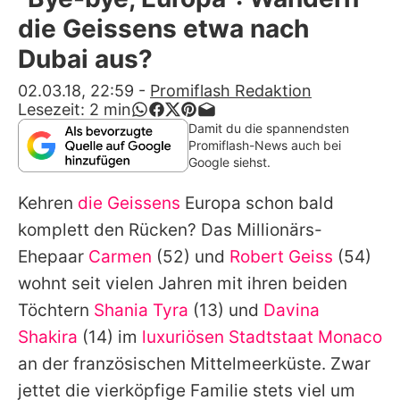
Alle Themen auf Promiflash
die Geissens etwa nach
Jobs
Dubai aus?
App runterladen
02.03.18, 22:59
-
Promiflash Redaktion
Lesezeit:
2
min
Team
Damit du die spannendsten
Promiflash-News auch bei
Redaktionelle Richtlinien
Google siehst.
Kehren
die Geissens
Europa schon bald
Impressum
komplett den Rücken? Das Millionärs-
Datenschutzerklärung
Ehepaar
Carmen
(52) und
Robert Geiss
(54)
Nutzungsbedingungen
wohnt seit vielen Jahren mit ihren beiden
Töchtern
Shania Tyra
(13) und
Davina
Utiq verwalten
Shakira
(14) im
luxuriösen Stadtstaat Monaco
an der französischen Mittelmeerküste. Zwar
jettet die vierköpfige Familie stets viel um