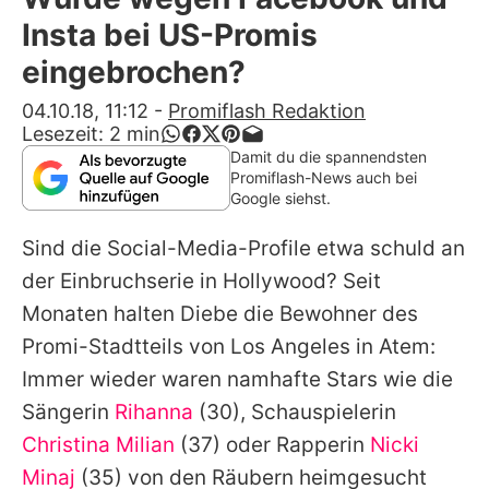
Alle Themen auf Promiflash
Insta bei US-Promis
Jobs
eingebrochen?
App runterladen
04.10.18, 11:12
-
Promiflash Redaktion
Lesezeit:
2
min
Team
Damit du die spannendsten
Promiflash-News auch bei
Redaktionelle Richtlinien
Google siehst.
Sind die Social-Media-Profile etwa schuld an
Impressum
der Einbruchserie in Hollywood? Seit
Datenschutzerklärung
Monaten halten Diebe die Bewohner des
Nutzungsbedingungen
Promi-Stadtteils von Los Angeles in Atem:
Immer wieder waren namhafte Stars wie die
Utiq verwalten
Sängerin
Rihanna
(30), Schauspielerin
Christina Milian
(37) oder Rapperin
Nicki
Minaj
(35) von den Räubern heimgesucht