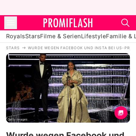
Royals
Stars
Filme & Serien
Lifestyle
Familie & 
STARS
WURDE WEGEN FACEBOOK UND INSTA BEI US-PROM
Royals
Stars
Filme & Serien
Lifestyle
Familie & Liebe
Promiflash Exklusiv
Getty Images
Wurde wegen Facebook und