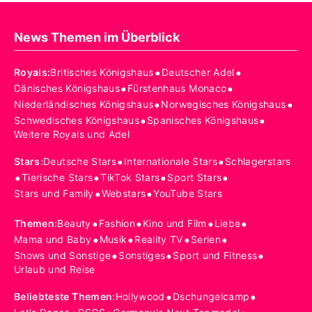
News Themen im Überblick
•
•
Royals
:
Britisches Königshaus
Deutscher Adel
•
•
Dänisches Königshaus
Fürstenhaus Monaco
•
•
Niederländisches Königshaus
Norwegisches Königshaus
•
•
Schwedisches Königshaus
Spanisches Königshaus
Weitere Royals und Adel
•
•
Stars
:
Deutsche Stars
Internationale Stars
Schlagerstars
•
•
•
•
Tierische Stars
TikTok Stars
Sport Stars
•
•
Stars und Family
Webstars
YouTube Stars
•
•
•
•
Themen
:
Beauty
Fashion
Kino und Film
Liebe
•
•
•
•
Mama und Baby
Musik
Reality TV
Serien
•
•
•
Shows und Sonstige
Sonstiges
Sport und Fitness
Urlaub und Reise
•
•
Beliebteste Themen
:
Hollywood
Dschungelcamp