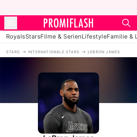
Royals
Stars
Filme & Serien
Lifestyle
Familie & 
STARS
INTERNATIONALE STARS
LEBRON JAMES
Royals
Stars
Filme & Serien
Lifestyle
Familie & Liebe
Promiflash Exklusiv