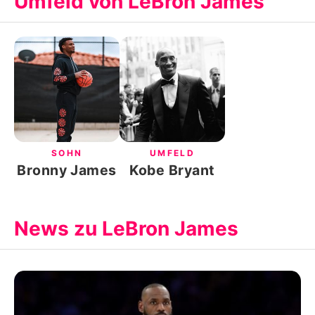
Umfeld von LeBron James
SOHN
UMFELD
Bronny James
Kobe Bryant
News zu LeBron James