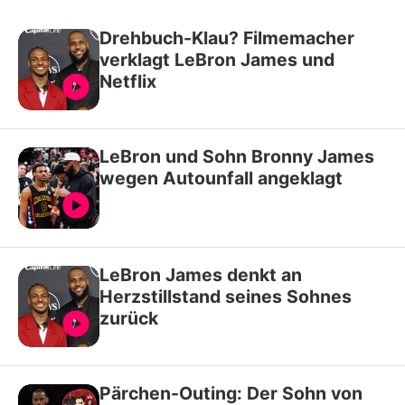
Drehbuch-Klau? Filmemacher
verklagt LeBron James und
Netflix
LeBron und Sohn Bronny James
wegen Autounfall angeklagt
LeBron James denkt an
Herzstillstand seines Sohnes
zurück
Pärchen-Outing: Der Sohn von