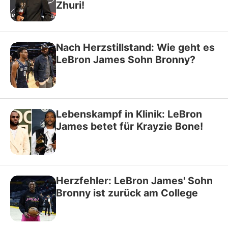
Zhuri!
Nach Herzstillstand: Wie geht es
LeBron James Sohn Bronny?
Lebenskampf in Klinik: LeBron
James betet für Krayzie Bone!
Herzfehler: LeBron James' Sohn
Bronny ist zurück am College