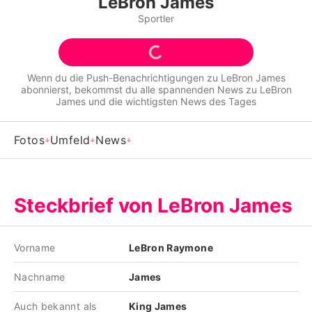
LeBron James
Alle Themen auf Promiflash
Sportler
Jobs
App runterladen
Wenn du die Push-Benachrichtigungen zu
LeBron James
abonnierst, bekommst du alle spannenden News zu
LeBron
Team
James
und die wichtigsten News des Tages
Redaktionelle Richtlinien
Fotos
Umfeld
News
Impressum
Datenschutzerklärung
Steckbrief von LeBron James
Nutzungsbedingungen
Utiq verwalten
Vorname
LeBron Raymone
Nachname
James
Auch bekannt als
King James