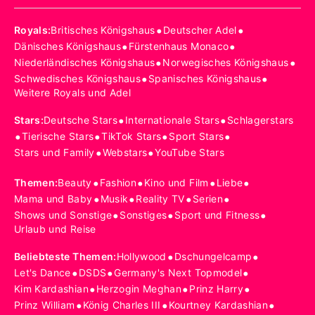
•
•
Royals
:
Britisches Königshaus
Deutscher Adel
•
•
Dänisches Königshaus
Fürstenhaus Monaco
•
•
Niederländisches Königshaus
Norwegisches Königshaus
•
•
Schwedisches Königshaus
Spanisches Königshaus
Weitere Royals und Adel
•
•
Stars
:
Deutsche Stars
Internationale Stars
Schlagerstars
•
•
•
•
Tierische Stars
TikTok Stars
Sport Stars
•
•
Stars und Family
Webstars
YouTube Stars
•
•
•
•
Themen
:
Beauty
Fashion
Kino und Film
Liebe
•
•
•
•
Mama und Baby
Musik
Reality TV
Serien
•
•
•
Shows und Sonstige
Sonstiges
Sport und Fitness
Urlaub und Reise
•
•
Beliebteste Themen
:
Hollywood
Dschungelcamp
•
•
•
Let's Dance
DSDS
Germany's Next Topmodel
•
•
•
Kim Kardashian
Herzogin Meghan
Prinz Harry
•
•
•
Prinz William
König Charles III
Kourtney Kardashian