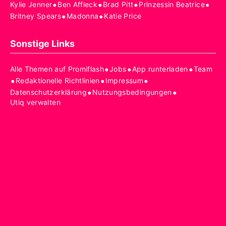
•
•
•
•
Kylie Jenner
Ben Affleck
Brad Pitt
Prinzessin Beatrice
•
•
Britney Spears
Madonna
Katie Price
Sonstige Links
•
•
•
Alle Themen auf Promiflash
Jobs
App runterladen
Team
•
•
•
Redaktionelle Richtlinien
Impressum
•
•
Datenschutzerklärung
Nutzungsbedingungen
Utiq verwalten