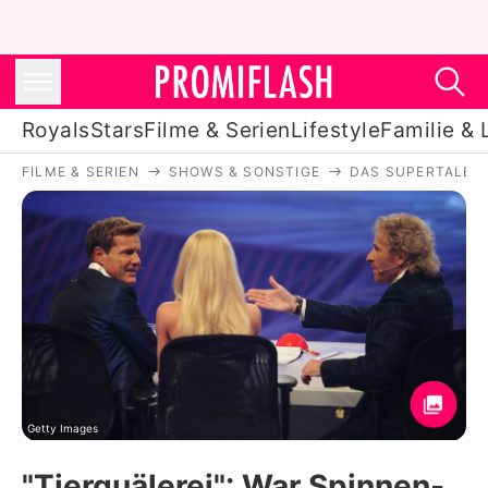
Royals
Stars
Filme & Serien
Lifestyle
Familie & 
FILME & SERIEN
SHOWS & SONSTIGE
DAS SUPERTALEN
Royals
Stars
Filme & Serien
Lifestyle
Familie & Liebe
Promiflash Exklusiv
Getty Images
"Tierquälerei": War Spinnen-