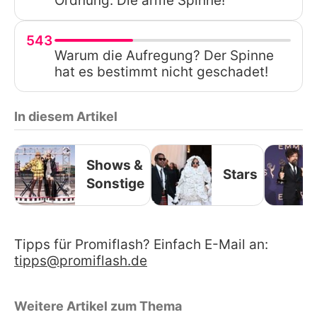
Ordnung. Die arme Spinne!
543
Warum die Aufregung? Der Spinne
hat es bestimmt nicht geschadet!
In diesem Artikel
Shows &
Stars
Sonstige
Tipps für Promiflash? Einfach E-Mail an:
tipps@promiflash.de
Weitere Artikel zum Thema