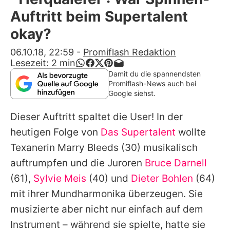
Alle Themen auf Promiflash
Auftritt beim Supertalent
Jobs
okay?
App runterladen
06.10.18, 22:59
-
Promiflash Redaktion
Lesezeit:
2
min
Team
Damit du die spannendsten
Promiflash-News auch bei
Redaktionelle Richtlinien
Google siehst.
Dieser Auftritt spaltet die User! In der
Impressum
heutigen Folge von
Das Supertalent
wollte
Datenschutzerklärung
Texanerin Marry Bleeds (30) musikalisch
Nutzungsbedingungen
auftrumpfen und die Juroren
Bruce Darnell
(61),
Sylvie Meis
(40) und
Dieter Bohlen
(64)
Utiq verwalten
mit ihrer Mundharmonika überzeugen. Sie
musizierte aber nicht nur einfach auf dem
Instrument – während sie spielte, hatte sie