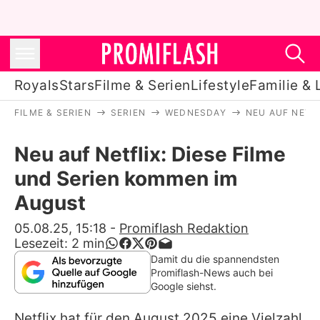
Royals
Stars
Filme & Serien
Lifestyle
Familie & 
FILME & SERIEN
SERIEN
WEDNESDAY
NEU AUF NETF
Royals
Neu auf Netflix: Diese Filme
Stars
und Serien kommen im
Filme & Serien
August
Lifestyle
05.08.25, 15:18
-
Promiflash Redaktion
Lesezeit:
2
min
Familie & Liebe
Damit du die spannendsten
Promiflash-News auch bei
Promiflash Exklusiv
Google siehst.
Netflix hat für den August 2025 eine Vielzahl