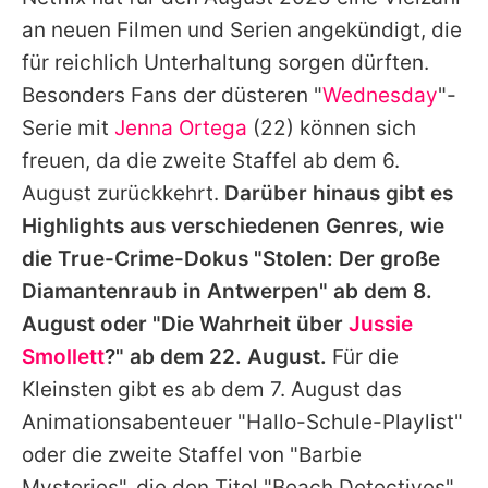
Alle Themen auf Promiflash
an neuen Filmen und Serien angekündigt, die
Jobs
für reichlich Unterhaltung sorgen dürften.
Besonders Fans der düsteren "
Wednesday
"-
App runterladen
Serie mit
Jenna Ortega
(22) können sich
Team
freuen, da die zweite Staffel ab dem 6.
August zurückkehrt.
Darüber hinaus gibt es
Redaktionelle Richtlinien
Highlights aus verschiedenen Genres, wie
Impressum
die True-Crime-Dokus "Stolen: Der große
Diamantenraub in Antwerpen" ab dem 8.
Datenschutzerklärung
August oder "Die Wahrheit über
Jussie
Nutzungsbedingungen
Smollett
?" ab dem 22. August.
Für die
Utiq verwalten
Kleinsten gibt es ab dem 7. August das
Animationsabenteuer "Hallo-Schule-Playlist"
oder die zweite Staffel von "Barbie
Mysteries", die den Titel "Beach Detectives"