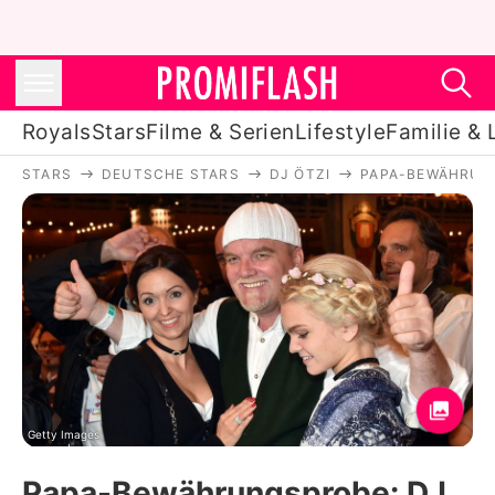
Royals
Stars
Filme & Serien
Lifestyle
Familie & 
STARS
DEUTSCHE STARS
DJ ÖTZI
PAPA-BEWÄHRUNG
Royals
Stars
Filme & Serien
Lifestyle
Familie & Liebe
Promiflash Exklusiv
Getty Images
Papa-Bewährungsprobe: DJ