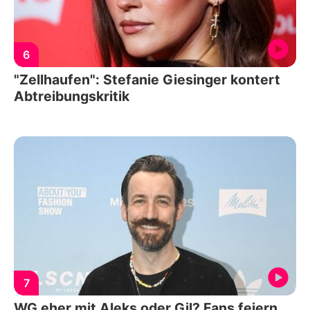
6
"Zellhaufen": Stefanie Giesinger kontert
Abtreibungskritik
7
WG eher mit Aleks oder Gil? Fans feiern