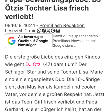
Alle Themen auf Promiflash
Ötzis Tochter Lisa frisch
Jobs
verliebt!
App runterladen
08.10.18, 16:41
-
Promiflash Redaktion
Lesezeit:
2
min
Team
Damit du die spannendsten
Promiflash-News auch bei
Redaktionelle Richtlinien
Google siehst.
Die erste große Liebe des einzigen Kindes –
Impressum
wie geht
DJ Ötzi
(47) damit um? Der
Datenschutzerklärung
Schlager-Star und seine Tochter Lisa-Marie
Nutzungsbedingungen
sind ein eingespieltes Duo: Die 16-Jährige
sieht den Musiker als Kumpel und coolen
Utiq verwalten
Vater, vor dem sie großen Respekt hat. Jetzt
ist das Teen-Girl frisch verliebt und Papa
Gerhard, wie er bürgerlich heißt, hat an der