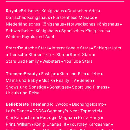
•
•
Royals
:
Britisches Königshaus
Deutscher Adel
•
•
Dänisches Königshaus
Fürstenhaus Monaco
•
•
Niederländisches Königshaus
Norwegisches Königshaus
•
•
Schwedisches Königshaus
Spanisches Königshaus
Weitere Royals und Adel
•
•
Stars
:
Deutsche Stars
Internationale Stars
Schlagerstars
•
•
•
•
Tierische Stars
TikTok Stars
Sport Stars
•
•
Stars und Family
Webstars
YouTube Stars
•
•
•
•
Themen
:
Beauty
Fashion
Kino und Film
Liebe
•
•
•
•
Mama und Baby
Musik
Reality TV
Serien
•
•
•
Shows und Sonstige
Sonstiges
Sport und Fitness
Urlaub und Reise
•
•
Beliebteste Themen
:
Hollywood
Dschungelcamp
•
•
•
Let's Dance
DSDS
Germany's Next Topmodel
•
•
•
Kim Kardashian
Herzogin Meghan
Prinz Harry
•
•
•
Prinz William
König Charles III
Kourtney Kardashian