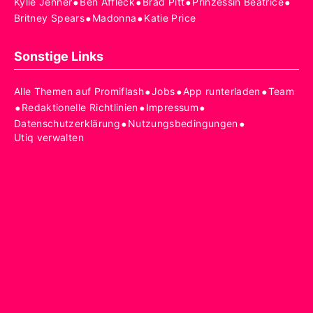
•
•
•
•
Kylie Jenner
Ben Affleck
Brad Pitt
Prinzessin Beatrice
•
•
Britney Spears
Madonna
Katie Price
Sonstige Links
•
•
•
Alle Themen auf Promiflash
Jobs
App runterladen
Team
•
•
•
Redaktionelle Richtlinien
Impressum
•
•
Datenschutzerklärung
Nutzungsbedingungen
Utiq verwalten