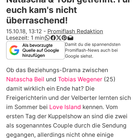
Alle Themen auf Promiflash
euch kam's nicht
Jobs
überraschend!
App runterladen
15.10.18, 13:12
-
Promiflash Redaktion
Lesezeit:
1
min
Team
Damit du die spannendsten
Promiflash-News auch bei
Redaktionelle Richtlinien
Google siehst.
Ob das Beziehungs-Drama zwischen
Impressum
Natascha Beil
und
Tobias Wegener
(25)
Datenschutzerklärung
damit wirklich ein Ende hat? Die
Nutzungsbedingungen
Freigerichterin und der Velberter lernten sich
im Sommer bei
Love Island
kennen. Vom
Utiq verwalten
ersten Tag der Kuppelshow an sind die zwei
als sogenanntes Couple durch die Sendung
gegangen, allerdings nicht ohne einige