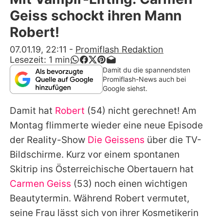
Alle Themen auf Promiflash
Geiss schockt ihren Mann
Jobs
Robert!
App runterladen
07.01.19, 22:11
-
Promiflash Redaktion
Lesezeit:
1
min
Team
Damit du die spannendsten
Promiflash-News auch bei
Redaktionelle Richtlinien
Google siehst.
Damit hat
Robert
(54) nicht gerechnet! Am
Impressum
Montag flimmerte wieder eine neue Episode
Datenschutzerklärung
der Reality-Show
Die Geissens
über die TV-
Nutzungsbedingungen
Bildschirme. Kurz vor einem spontanen
Skitrip ins Österreichische Obertauern hat
Utiq verwalten
Carmen Geiss
(53) noch einen wichtigen
Beautytermin. Während
Robert
vermutet,
seine Frau lässt sich von ihrer Kosmetikerin