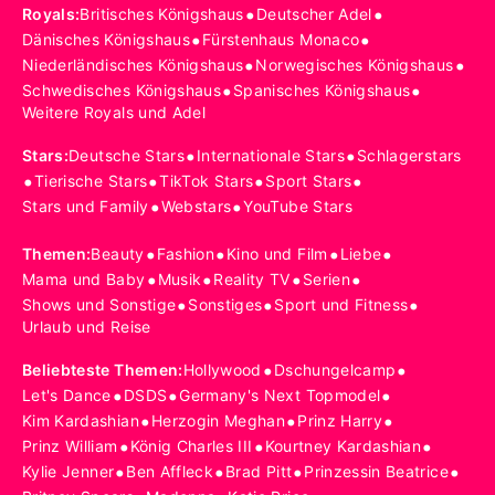
•
•
Royals
:
Britisches Königshaus
Deutscher Adel
•
•
Dänisches Königshaus
Fürstenhaus Monaco
•
•
Niederländisches Königshaus
Norwegisches Königshaus
•
•
Schwedisches Königshaus
Spanisches Königshaus
Weitere Royals und Adel
•
•
Stars
:
Deutsche Stars
Internationale Stars
Schlagerstars
•
•
•
•
Tierische Stars
TikTok Stars
Sport Stars
•
•
Stars und Family
Webstars
YouTube Stars
•
•
•
•
Themen
:
Beauty
Fashion
Kino und Film
Liebe
•
•
•
•
Mama und Baby
Musik
Reality TV
Serien
•
•
•
Shows und Sonstige
Sonstiges
Sport und Fitness
Urlaub und Reise
•
•
Beliebteste Themen
:
Hollywood
Dschungelcamp
•
•
•
Let's Dance
DSDS
Germany's Next Topmodel
•
•
•
Kim Kardashian
Herzogin Meghan
Prinz Harry
•
•
•
Prinz William
König Charles III
Kourtney Kardashian
•
•
•
•
Kylie Jenner
Ben Affleck
Brad Pitt
Prinzessin Beatrice