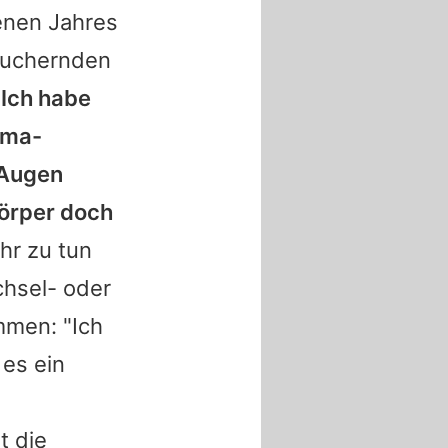
enen Jahres
 wuchernden
"Ich habe
ama-
 Augen
körper doch
hr zu tun
chsel- oder
mmen: "Ich
 es ein
t die