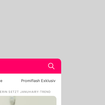
be
Promiflash Exklusiv
CERIN SETZT JANUHAIRY-TREND