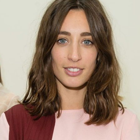
Filme & Serien
Lifestyle
Familie & Liebe
Promiflash Exklusiv
Alle Themen auf Promiflash
Jobs
App runterladen
Team
Redaktionelle Richtlinien
Impressum