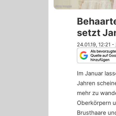
Getty Images
Behaarte
setzt Ja
24.01.19, 12:21
-
Im Januar lass
Jahren schein
mehr zu wandel
Oberkörpern u
Brusthaare und