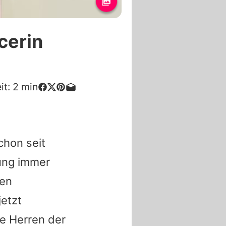
cerin
it:
2
min
chon seit
ung immer
ten
etzt
ie Herren der