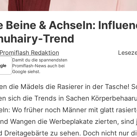
Datenschutzerklärung
 Beine & Achseln: Influen
Nutzungsbedingungen
nuhairy-Trend
Utiq verwalten
Promiflash Redaktion
Leseze
Damit du die spannendsten
Promiflash-News auch bei
Google siehst.
en die Mädels die Rasierer in der Tasche! S
en sich die Trends in Sachen Körperbehaar
n: Wo früher noch Männer mit glatt rasier
nd Wangen die Werbeplakate zierten, sind j
 Dreitagebärte zu sehen. Doch nicht nur d