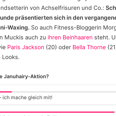
endsetterin von Achselfrisuren und Co.:
Sch
eunde präsentierten sich in den vergangen
ini-Waxing.
So auch Fitness-Bloggerin
Morg
en Muckis auch zu
ihren Beinhaaren
steht. U
wie
Paris Jackson
(20) oder
Bella Thorne
(21
 Looks.
die Januhairy-Aktion?
– ich mache gleich mit!