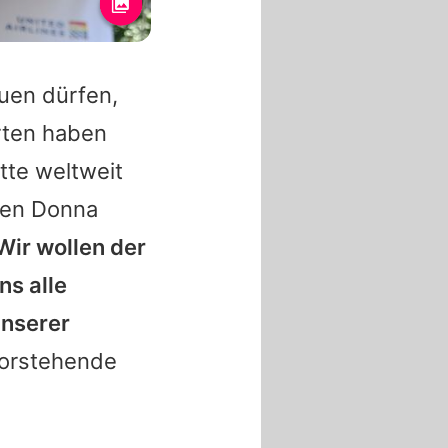
euen dürfen,
rten haben
tte weltweit
ten Donna
Wir wollen der
ns alle
unserer
evorstehende