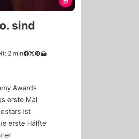
o. sind
it:
2
min
demy Awards
s erste Mal
dstars ist
e erste Hälfte
nner