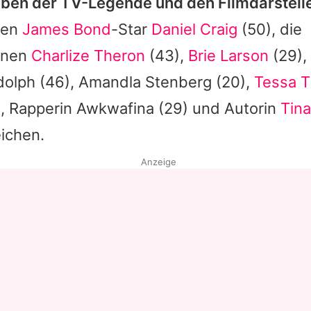
ben der TV-Legende und den Filmdarstelle
den
James Bond
-Star
Daniel Craig
(50), die
nnen
Charlize Theron
(43),
Brie Larson
(29),
dolph
(46),
Amandla Stenberg
(20),
Tessa 
u
, Rapperin
Awkwafina
(29) und Autorin
Tina
ichen.
Anzeige