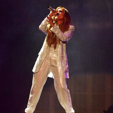
Filme & Serien
Lifestyle
Familie & Liebe
Promiflash Exklusiv
Alle Themen auf Promiflash
Jobs
App runterladen
Team
Redaktionelle Richtlinien
Impressum