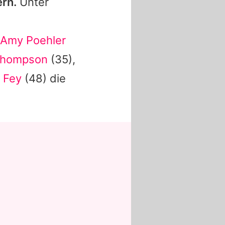
rn.
Unter
Amy Poehler
Thompson
(35),
 Fey
(48) die