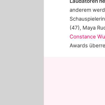
Laudatoren ne
anderem wer
Schauspieleri
(47),
Maya Ru
Constance W
Awards überre