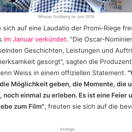
Whoopi Goldberg im Juni 2019
e sich auf eine Laudatio der Promi-Riege fr
ts
im Januar verkündet
. "Die
Oscar
-Nominie
selnden Geschichten, Leistungen und Auftri
merksamkeit gesorgt", sagten die Produzen
lenn Weiss
in einem offiziellen Statement.
"
 die Möglichkeit geben, die Momente, die u
noch einmal zu erleben. Es ist eine Feier 
iebe zum Film"
, freuten sie sich auf die b
Anzeige