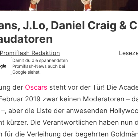
Datenschutzerklärung
ans, J.Lo, Daniel Craig & C
Nutzungsbedingungen
audatoren
Utiq verwalten
Promiflash Redaktion
Leseze
Damit du die spannendsten
Promiflash-News auch bei
Google siehst.
hung der
Oscars
steht vor der Tür! Die Aca
Februar 2019 zwar keinen Moderatoren – da
 –, aber die Liste der anwesenden Hollywoo
 kürzer. Die Verantwortlichen haben nun di
n für die Verleihung der begehrten Goldmä