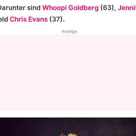
Darunter sind
Whoopi Goldberg
(63),
Jenni
eld
Chris Evans
(37).
Anzeige