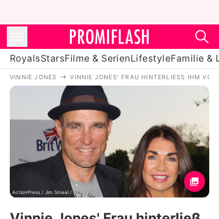
Royals
Stars
Filme & Serien
Lifestyle
Familie & 
VINNIE JONES
VINNIE JONES' FRAU HINTERLIESS IHM VOR 
Royals
Stars
Filme & Serien
Lifestyle
Familie & Liebe
Promiflash Exklusiv
ActionPress / Jim Smeal / BEImages
Vinnie Jones' Frau hinterließ