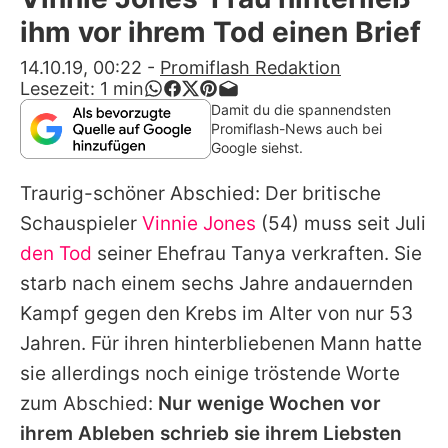
Alle Themen auf Promiflash
ihm vor ihrem Tod einen Brief
Jobs
14.10.19, 00:22
-
Promiflash Redaktion
Lesezeit:
1
min
App runterladen
Damit du die spannendsten
Promiflash-News auch bei
Team
Google siehst.
Redaktionelle Richtlinien
Traurig-schöner Abschied: Der britische
Schauspieler
Vinnie Jones
(54) muss seit Juli
Impressum
den Tod
seiner Ehefrau
Tanya
verkraften. Sie
Datenschutzerklärung
starb nach einem sechs Jahre andauernden
Kampf gegen den Krebs im Alter von nur 53
Nutzungsbedingungen
Jahren. Für ihren hinterbliebenen Mann hatte
Utiq verwalten
sie allerdings noch einige tröstende Worte
zum Abschied:
Nur wenige Wochen vor
ihrem Ableben schrieb sie ihrem Liebsten