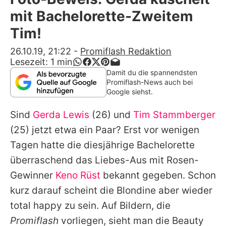
Alle Themen auf Promiflash
mit Bachelorette-Zweitem
Jobs
Tim!
App runterladen
26.10.19, 21:22
-
Promiflash Redaktion
Lesezeit:
1
min
Team
Damit du die spannendsten
Promiflash-News auch bei
Redaktionelle Richtlinien
Google siehst.
Sind
Gerda Lewis
(26) und
Tim Stammberger
Impressum
(25) jetzt etwa ein Paar? Erst vor wenigen
Datenschutzerklärung
Tagen hatte die diesjährige Bachelorette
Nutzungsbedingungen
überraschend das Liebes-Aus mit Rosen-
Gewinner
Keno Rüst
bekannt gegeben. Schon
Utiq verwalten
kurz darauf scheint die Blondine aber wieder
total happy zu sein. Auf Bildern, die
Promiflash
vorliegen, sieht man die Beauty