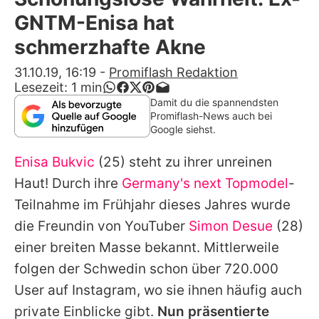
Alle Themen auf Promiflash
GNTM-Enisa hat
Jobs
schmerzhafte Akne
App runterladen
31.10.19, 16:19
-
Promiflash Redaktion
Lesezeit:
1
min
Team
Damit du die spannendsten
Promiflash-News auch bei
Redaktionelle Richtlinien
Google siehst.
Enisa Bukvic
(25) steht zu ihrer unreinen
Impressum
Haut! Durch ihre
Germany's next Topmodel
-
Datenschutzerklärung
Teilnahme im Frühjahr dieses Jahres wurde
Nutzungsbedingungen
die Freundin von YouTuber
Simon Desue
(28)
einer breiten Masse bekannt. Mittlerweile
Utiq verwalten
folgen der Schwedin schon über 720.000
User auf Instagram, wo sie ihnen häufig auch
private Einblicke
gibt.
Nun präsentierte