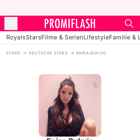
Royals
Stars
Filme & Serien
Lifestyle
Familie & 
STARS
DEUTSCHE STARS
ENISA BUKVIC
Royals
Stars
Filme & Serien
Lifestyle
Familie & Liebe
Promiflash Exklusiv