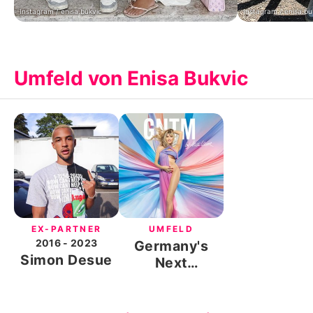
Instagram / enisa.bukvic
Instagram / enisa.bu
Umfeld von Enisa Bukvic
EX-PARTNER
UMFELD
2016
- 2023
Germany's
Simon Desue
Next
Topmodel