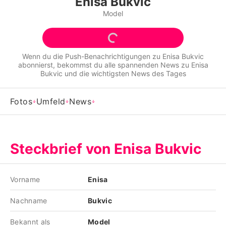
Enisa Bukvic
Alle Themen auf Promiflash
Model
Jobs
App runterladen
Wenn du die Push-Benachrichtigungen zu
Enisa Bukvic
abonnierst, bekommst du alle spannenden News zu
Enisa
Team
Bukvic
und die wichtigsten News des Tages
Redaktionelle Richtlinien
Fotos
Umfeld
News
Impressum
Datenschutzerklärung
Steckbrief von Enisa Bukvic
Nutzungsbedingungen
Utiq verwalten
Vorname
Enisa
Nachname
Bukvic
Bekannt als
Model