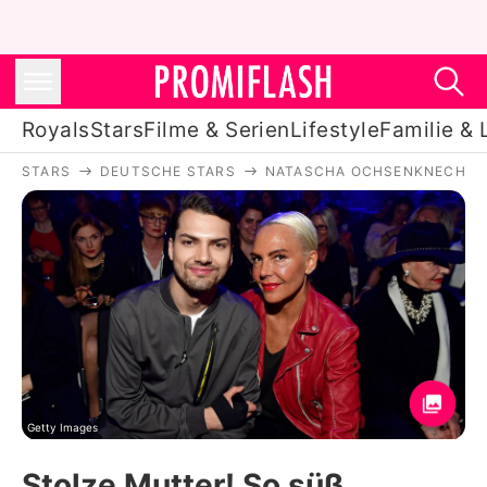
Royals
Stars
Filme & Serien
Lifestyle
Familie & 
STARS
DEUTSCHE STARS
NATASCHA OCHSENKNECHT
Royals
Stars
Filme & Serien
Lifestyle
Familie & Liebe
Promiflash Exklusiv
Getty Images
Stolze Mutter! So süß