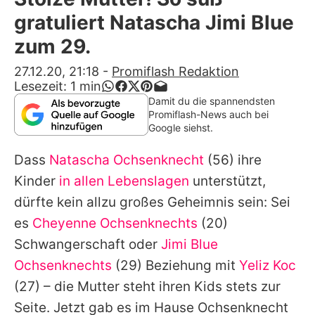
Alle Themen auf Promiflash
gratuliert Natascha Jimi Blue
Jobs
zum 29.
App runterladen
27.12.20, 21:18
-
Promiflash Redaktion
Lesezeit:
1
min
Team
Damit du die spannendsten
Promiflash-News auch bei
Redaktionelle Richtlinien
Google siehst.
Dass
Natascha Ochsenknecht
(56) ihre
Impressum
Kinder
in allen Lebenslagen
unterstützt,
Datenschutzerklärung
dürfte kein allzu großes Geheimnis sein: Sei
Nutzungsbedingungen
es
Cheyenne Ochsenknechts
(20)
Schwangerschaft oder
Jimi Blue
Utiq verwalten
Ochsenknechts
(29) Beziehung mit
Yeliz Koc
(27) – die Mutter steht ihren Kids stets zur
Seite. Jetzt gab es im Hause Ochsenknecht